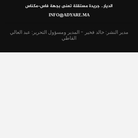
الديار.. جريدة مستقلة تعنى بجهة فاس-مكناس
INFO@ADYARE.MA
مدير النشر: خالد فخير - المدير ومسؤول التحرير: عبد العالي
القاطي