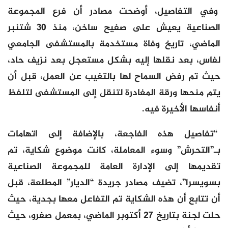
وفي التفاصيل، أوضحت مصادر أن فرع المجموعة
الصناعية يعيش على صفيح ساخن، منذ 30 شتنبر
الماضي، تاريخ وفاة مستخدمة بالمستشفى الجامعي
لفاس، بعد نقلها إليه بشكل مستعجل بعد نزيف حاد،
حيث تم رفض السماح لها بالتغيب عن العمل، قبل أن
يتم منحها ورقة المغادرة لتنقل إلى المستشفى لتلفظ
أنفاسها الأخيرة فيه.
“تفاصيل هذه الفاجعة، بالإضافة إلى اتهامات
بـ”التحرش” وسوء المعاملة، كانت موضوع شكاية، تم
تقديمها إلى الإدارة العامة للمجموعة الصناعية
بسويسرا”، تضيف مصادر جريدة “الديار” المطلعة، قبل
أن تتابع أن هذه الشكاية تم التفاعل معها بجدية، حيث
حلت لجنة بتاريخ 27 أكتوبر الماضي، بمعمل صفرو، حيث