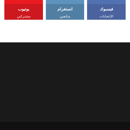
فيسبوك
انستغرام
يوتيوب
الإعجابات
متابعين
مشتركين