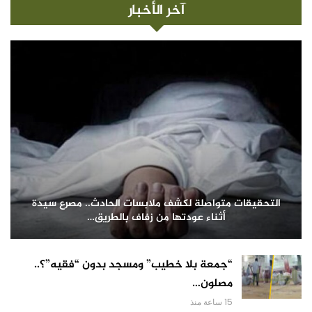
آخر الأخبار
التحقيقات متواصلة لكشف ملابسات الحادث.. مصرع سيدة
أثناء عودتها من زفاف بالطريق…
“جمعة بلا خطيب” ومسجد بدون “فقيه”؟..
مصلون…
15 ساعة منذ