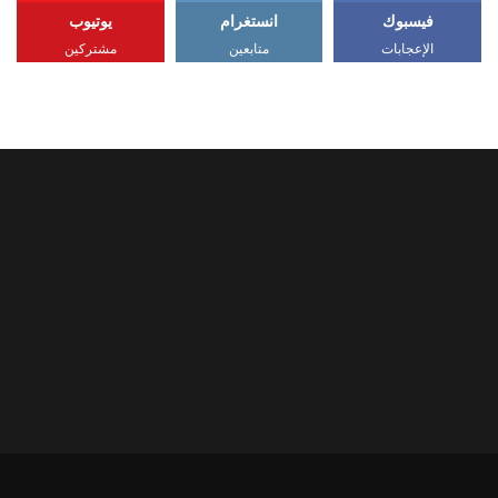
فيسبوك
انستغرام
يوتيوب
الإعجابات
متابعين
مشتركين