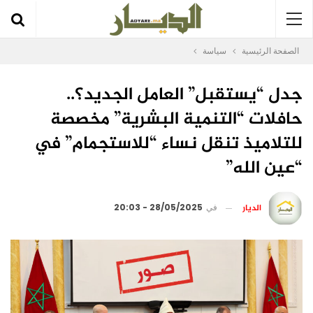
الصفحة الرئيسية
سياسة
جدل “يستقبل” العامل الجديد؟..
حافلات “التنمية البشرية” مخصصة
للتلاميذ تنقل نساء “للاستجمام” في
“عين الله”
الديار
في
28/05/2025 - 20:03