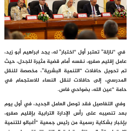
في “نازلة” تعتبر أول “اختبار” له، يجد ابراهيم أبو زيد،
عامل إقليم صفرو، نفسه أمام قضية مثيرة للجدل، حيث
تم تحويل حافلات “التنمية البشرية”، مخصصة للنقل
المدرسي، إلى حافلات لنقل النساء للاستجمام في
حامة “عين الله، بضواحي فاس.
وفي التفاصيل فقد توصل العامل الجديد، في أول يوم
بعد تنصيبه على رأس الإدارة الترابية بإقليم صفرو،
بإخبار بشكاية رسمية من رئيس جمعية “أغبالو للتنمية