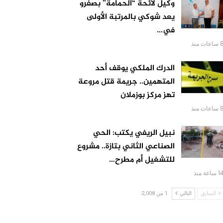
وكيل لائحة “الحمامة” بصفرو
يعد شوكي بالمرتبة الأولى
في…
اعات منذ
الدرك الملكي يوقف أحد
المتهمين.. جريمة قتل مروعة
تهز مركز بوزملان
اعات منذ
نبيل الريفي يكتب: الحي
الصناعي الثاني بتازة.. مشروع
للتشغيل أم مطرح…
 ساعة منذ
السابق
التالي
1 من 2,008