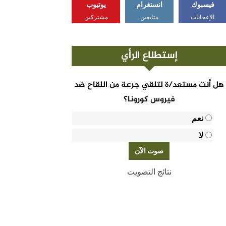
فيسبوك
انستغرام
يوتيوب
الإعجابات
متابعين
مشتركين
إستطلاع الرأي
هل أنت مستعد/ة لتلقي جرعة من اللقاح ضد
فيروس كورونا؟
نعم
لا
نتائج التصويت