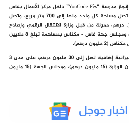
والمالية للمشروع، مشيرا إلى أنه سيتم إنجاز مدرسة “YouCode Fès” داخل مركز الأعمال بفاس
Fès Business Center ، على أربع طوابق تصل مساحة كل واحد منها إلى 700 متر مربع. وتصل
إجمالية للمشروع إلى 25 مليون درهم، ممولة من قبل وزارة الانتقال الرقمي وإصلاح
الإدارة التي ستساهم ب 15 مليون درهم، ومجلس جهة فاس – مكناس بمساهمة تبلغ 8 ملايين
ليون درهم).
وتجدر الإشارة إلى أنه سيتم تخصيص ميزانية إضافية تصل إلى 30 مليون درهم، على مدى 3
سنوات، لضمان سير المؤسسة، تتوزع بين الوزارة (15 مليون درهم)، ومجلس الجهة (15 مليون