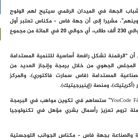
باب الجهة في الميدان الرقمي سيتيح لهم الولوج
وينهم”، مشيرا إلى أن جهة فاس – مكناس تعتبر أول
قطب جامعي بالمملكة، حيث تستقبل حوالي 230 ألف طالب، أي حوالي 20 في المائة من مجموع
ن “الرقمنة تشكل رافعة أساسية للتنمية المستدامة
ط المجلس الجهوي من خلال برمجة وإنجاز العديد من
لصناعية المستدامة (فاس سمارت فاكتوري)، والمركز
 (أكريتيك)، ومنصة (إينيرجيتيك).
وأوضح الأنصاري أن المدرسة الجديدة “YouCode Fès” ستساهم في تكوين مواهب في البرمجة
ملة تروم تعزيز رأسمال بشري مؤهل في تكنولوجيا
 والصناعة بجهة فاس – مكناس الجوانب اللوجستية