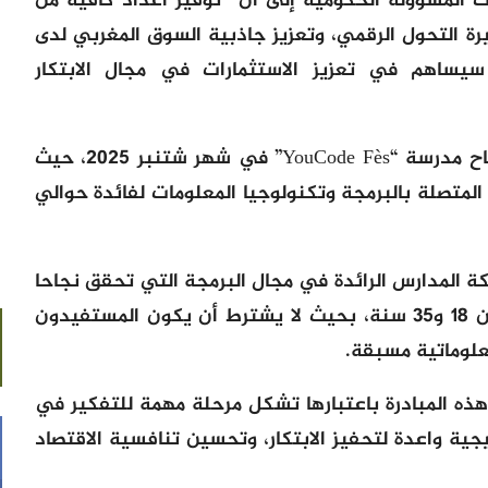
ت المسؤولة الحكومية إلى أن “توفير أعداد كافية من
 التحول الرقمي، وتعزيز جاذبية السوق المغربي لدى
 سيساهم في تعزيز الاستثمارات في مجال الابتكار
وأعلنت السغروشني أنه من المقرر افتتاح مدرسة “YouCode Fès” في شهر شتنبر 2025، حيث
المتصلة بالبرمجة وتكنولوجيا المعلومات لفائدة حوالي
YouCode Fès” ضمن شبكة المدارس الرائدة في مجال البرمجة التي تحقق نجاحا
كبيرا لدى الشباب المتراوحة أعمارهم بين 18 و35 سنة، بحيث لا يشترط أن يكون المستفيدون
لوماتية مسبقة.
ذه المبادرة باعتبارها تشكل مرحلة مهمة للتفكير في
يجية واعدة لتحفيز الابتكار، وتحسين تنافسية الاقتصاد