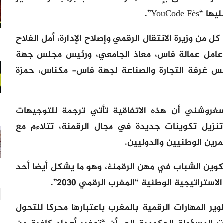
YouCo”.
 من وزيرة الانتقال الرقمي وإصلاح الإدارة، أمل الفلاح
8 س
امل عمالة فاس، معاذ الجامعي، ورئيس مجلس جهة
يس غرفة التجارة والصناعة لجهة فاس- مكناس، حمزة
سغروشني أن هذه الاتفاقية تأتي ترجمة للتوجيهات
8 س
تنزيل تكوينات جديدة في مجال الرقمنة، تتلاءم مع
رين الوطنيين والدوليين.
وين الشباب في مهن الرقمنة، وهو ما يشكل أيضا أحد
14
استراتيجية الوطنية “المغرب الرقمي 2030”.
وير المهارات الرقمية بالمغرب باعتبارها محركا للتحول