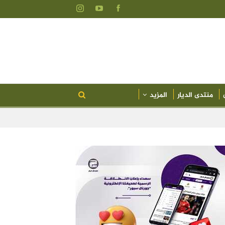
منتدى الديار
المزيد