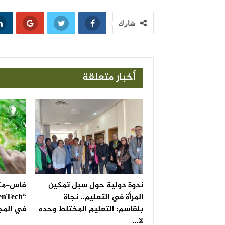
شارك
أخبار متعلقة
ندوة دولية حول سبل تمكين
فاس-مكن
المرأة في التعليم.. نجاة
بلقاسم: التعليم المختلط وحده
في المج
لا…