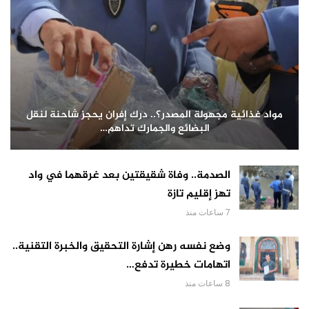
مواد غذائية مجهولة المصدر؟.. درك إفران يحجز شاحنة لنقل
البضائع والجمارك تداهم…
الصدمة.. وفاة شقيقتين بعد غرقهما في واد
تهز إقليم تازة
7 ساعات منذ
وضع نفسه رهن إشارة التحقيق والخبرة التقنية..
اتهامات خطيرة تدفع…
8 ساعات منذ