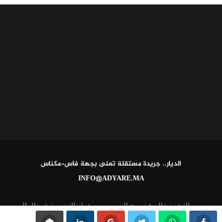
الديار.. جريدة مستقلة تعنى بجهة فاس-مكناس
INFO@ADYARE.MA
مدير النشر: خالد فخير - المدير ومسؤول التحرير: عبد العالي
القاطي