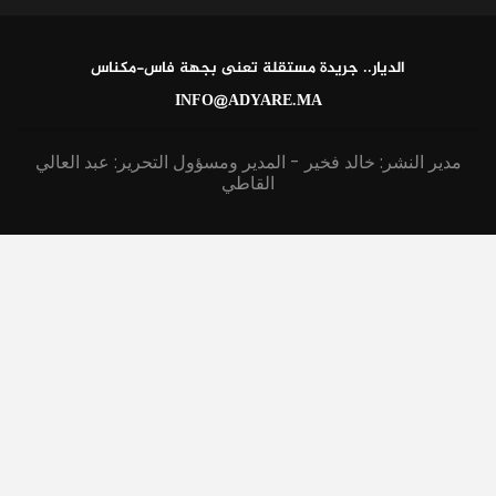
الديار.. جريدة مستقلة تعنى بجهة فاس-مكناس
INFO@ADYARE.MA
مدير النشر: خالد فخير - المدير ومسؤول التحرير: عبد العالي
القاطي