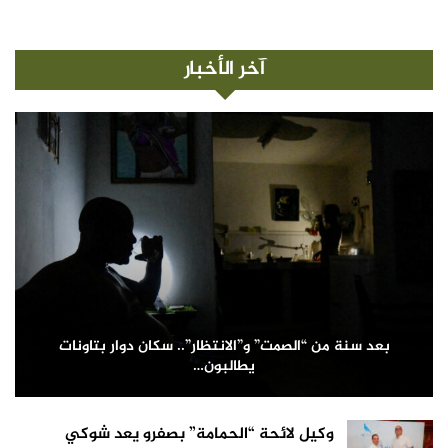
آخر الأخبار
بعد سنة من “الصمت” و”الانتظار”.. سكان دوار بتاونات
يطالبون…
وكيل لائحة “الحمامة” بصفرو يعد شوكي