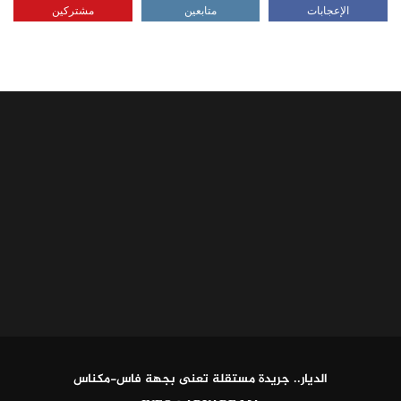
الإعجابات
متابعين
مشتركين
الديار.. جريدة مستقلة تعنى بجهة فاس-مكناس