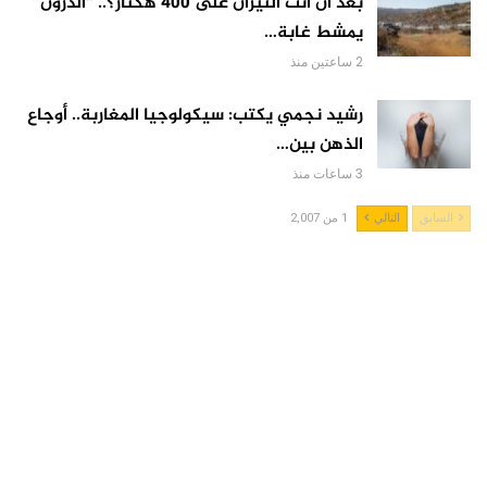
بعد أن أتت النيران على 400 هكتار؟.. “الدرون”
يمشط غابة…
2 ساعتين منذ
رشيد نجمي يكتب: سيكولوجيا المغاربة.. أوجاع
الذهن بين…
3 ساعات منذ
السابق
التالي
1 من 2,007