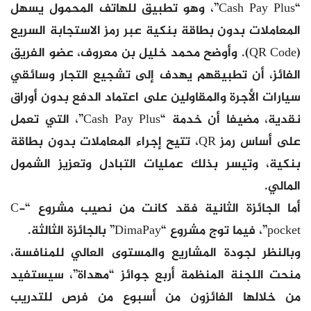
“Cash Pay Plus”، وهو تطبيق للهاتف المحمول يسهل
المعاملات بدون بطاقة بنكية عبر رمز الاستجابة السريع
(QR Code). وأوضح محمد خليل بن معروف، عضو الفريق
الفائز، أن تطبيقهم يهدف إلى تشجيع التجار وسائقي
سيارات الأجرة والمقاولين على اعتماد الدفع بدون أوراق
نقدية، مضيفا أن خدمة “Cash Pay Plus”، التي تعمل
على أساس رمز QR، تتيح إجراء المعاملات بدون بطاقة
بنكية، وتيسر بذلك عمليات التبادل وتعزيز الشمول
المالي.
أما الجائزة الثانية فقد كانت من نصيب مشروع “C-
pocket”، فيما توج مشروع “DimaPay” بالجائزة الثالثة.
وبالنظر لجودة المشاريع والمستوى العالي للمنافسة،
منحت اللجنة المنظمة أربع جوائز “مهداة”، سيستفيد
من خلالها الفائزون من أسبوع من فرص للتدريب