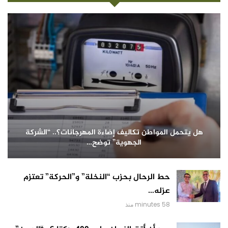
هل يتحمل المواطن تكاليف إضاءة المهرجانات؟.. “الشركة
الجهوية” توضح…
حط الرحال بحزب “النخلة” و”الحركة” تعتزم
عزله…
58 minutes منذ