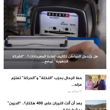
هل يتحمل المواطن تكاليف إضاءة المهرجانات؟.. “الشركة
الجهوية” توضح…
حط الرحال بحزب “النخلة” و”الحركة” تعتزم
عزله…
17 ساعة منذ
بعد أن أتت النيران على 400 هكتار؟.. “الدرون”