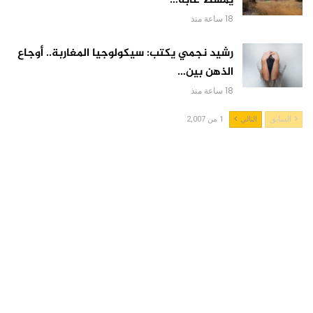
يمشط غابة…
18 ساعة منذ
رشيد نجمي يكتب: سيكولوجيا المغاربة.. أوجاع
الذهن بين…
18 ساعة منذ
السابق
التالي
1 من 2,007