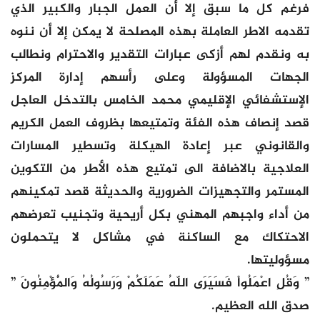
فرغم كل ما سبق إلا أن العمل الجبار والكبير الذي
تقدمه الاطر العاملة بهذه المصلحة لا يمكن إلا أن ننوه
به ونقدم لهم أزكى عبارات التقدير والاحترام ونطالب
الجهات المسؤولة وعلى رأسهم إدارة المركز
الإستشفائي الإقليمي محمد الخامس بالتدخل العاجل
قصد إنصاف هذه الفئة وتمتيعها بظروف العمل الكريم
والقانوني عبر إعادة الهيكلة وتسطير المسارات
العلاجية بالاضافة الى تمتيع هذه الأطر من التكوين
المستمر والتجهيزات الضرورية والحديثة قصد تمكينهم
من أداء واجبهم المهني بكل أريحية وتجنيب تعرضهم
الاحتكاك مع الساكنة في مشاكل لا يتحملون
مسؤوليتها.
” وَقُلِ اعْمَلُواْ فَسَيَرَى اللّهُ عَمَلَكُمْ وَرَسُولُهُ وَالْمُؤْمِنُونَ ”
صدق الله العظيم.