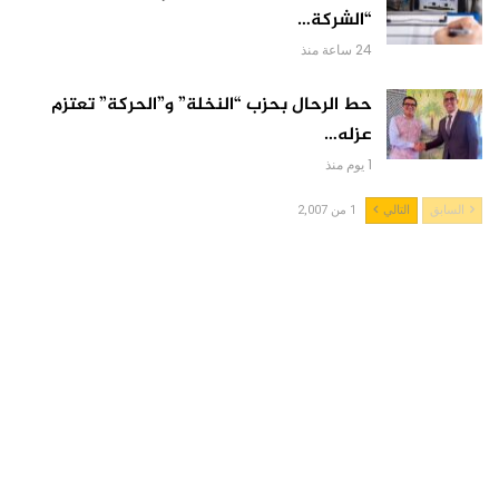
“الشركة…
24 ساعة منذ
حط الرحال بحزب “النخلة” و”الحركة” تعتزم
عزله…
1 يوم منذ
السابق
التالي
1 من 2,007