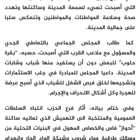
التي أصبحت تسيء لسمعة المدينة وساكنتها وتهدد
صحة وسلامة المواطنات والمواطنين وتنعكس سلبا
على جمالية المدينة.
كما طالب المجلس الجماعي بالتعاطي الجدي
والمسؤول مع ملاعب القرب التي أصبحت، حسبه، “بقرة
حلوب” للبعض دون أن يستفيد منها شباب وشابات
المدينة. داعيا المجلس للمبادرة في جلب الاستثمارات
وتشجيعها لخلق فرص الشغل للشباب الذي أصبح عرضة
للهجرة وكل أشكال الانحراف والإجرام.
وفي ختام بيانه، أثار فرع الحزب انتباه السلطات
العمومية والمنتخبة الى التهميش الذي تعانيه ساكنة
“أحواز” فاس والخصاص المهول في البنيات التحتية من
مسالك طرقية وماء شروب وشبكة الواد الحار وانعدام