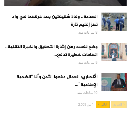
الصدمة.. وفاة شقيقتين بعد غرقهما في واد
تهز إقليم تازة
8 ساعات منذ
وضع نفسه رهن إشارة التحقيق والخبرة التقنية..
اتهامات خطيرة تدفع…
9 ساعات منذ
الأنصاري: العمال دفعوا الثمن وأنا “الضحية
الإعلامية”…
10 ساعات منذ
السابق
التالي
1 من 2,005