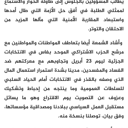
يطالب المسؤولين بالجلوس إلى طاولة الحوار والاستماع
لممثلي الطلبة في أفق حل الأزمة التي طال أمدها
واستبعاد المقاربة الأمنية التي مآلها المزيد من
الاحتقان والتوتر.
وأشاد الشمعة أيضا بتعاطف المواطنات والمواطنين مع
مرشح الحزب الاشتراكي الموحد بفاس في الانتخابات
الجزئية ليوم 23 أبريل وتجاوبهم مع معركتهم ضد
الفساد والمفسدين، مدينا بشدة استمرار استعمال المال
الذي وصفه بالقذر في الانتخابات أمام الحياد السلبي
للسلطات العمومية وما ينتجه من إحباط وتشكيك
وعزوف عن التصويت يوم الاقتراع وهو ما يسائل
مستقبل العمل السياسي ببلادنا ومصداقية مؤسساتها،
وفق بيان، توصلنا بنسخة منه.