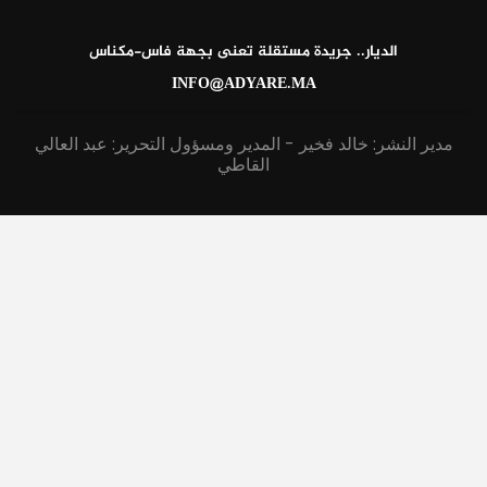
الديار.. جريدة مستقلة تعنى بجهة فاس-مكناس
INFO@ADYARE.MA
مدير النشر: خالد فخير - المدير ومسؤول التحرير: عبد العالي
القاطي