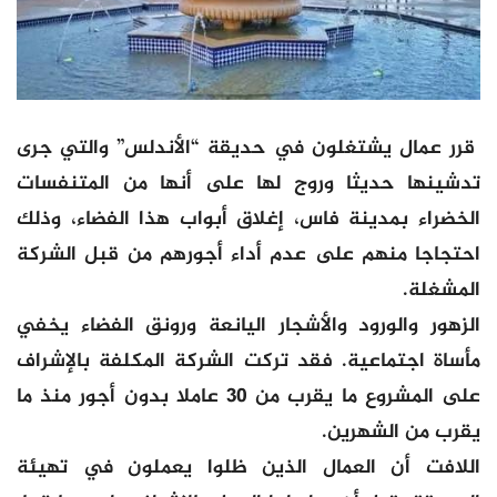
قرر عمال يشتغلون في حديقة “الأندلس” والتي جرى
تدشينها حديثا وروج لها على أنها من المتنفسات
الخضراء بمدينة فاس، إغلاق أبواب هذا الفضاء، وذلك
احتجاجا منهم على عدم أداء أجورهم من قبل الشركة
المشغلة.
الزهور والورود والأشجار اليانعة ورونق الفضاء يخفي
مأساة اجتماعية. فقد تركت الشركة المكلفة بالإشراف
على المشروع ما يقرب من 30 عاملا بدون أجور منذ ما
يقرب من الشهرين.
اللافت أن العمال الذين ظلوا يعملون في تهيئة