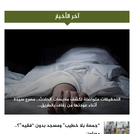
آخر الأخبار
التحقيقات متواصلة لكشف ملابسات الحادث.. مصرع سيدة
أثناء عودتها من زفاف بالطريق…
“جمعة بلا خطيب” ومسجد بدون “فقيه”؟..
مصلون…