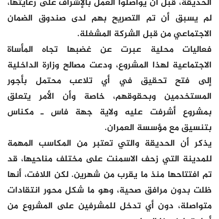
الحديقة، قبل أن يواصلوا العمل بالإشراف على رعايتها،
لم يسبق أن تم التصريح بهم لدى صندوق الضمان
الاجتماعي من قبل الشركة المشغلة.
فعاليات محلية عبرت عن غضبها تجاه المأساة
الاجتماعية لهذا المشروع، ودعت مصالح وزارة الداخلية
إلى فتح تحقيق في أي تلاعب محتمل بأجور
المستخدمين وبحقوقهم، خاصة وأن الأمر يتعلق
بمشروع أشرفت عليه ولاية جهة فاس ـ مكناس
بتنسيق مع مؤسسة العمران.
يذكر أن الحديقة والتي تعتبر من المكاسب المهمة
للمدينة التي زحف الاسمنت على مختلف مناحيها، قد
تم افتتاحها منذ ما يقرب من شهرين. لكن اللافت، أنها
ظلت بدون مرافق صحية، وهو ما شكل محور انتقادات
متواصلة، دون أي تدخل للمشرفين على المشروع من