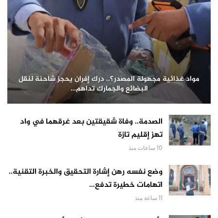
مواد غذائية مجهولة المصدر؟.. درك إفران يحجز شاحنة لنقل
البضائع والجمارك تداهم…
الصدمة.. وفاة شقيقتين بعد غرقهما في واد
تهز إقليم تازة
10 ساعات منذ
وضع نفسه رهن إشارة التحقيق والخبرة التقنية..
اتهامات خطيرة تدفع…
11 ساعة منذ