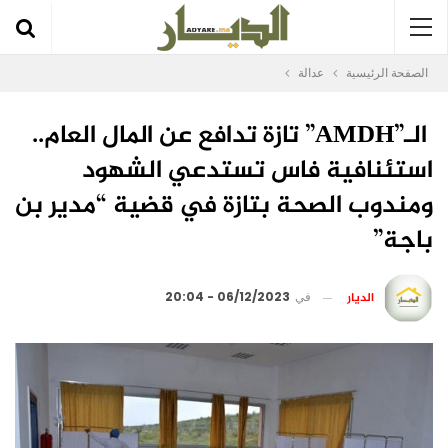
الصفحة الرئيسية
عدالة
الـ”AMDH” تازة تدافع عن المال العام..
استئنافية فاس تستدعي الشهود
ومندوب الصحة بتازة في قضية “مدير بن
باجة”
الديار
في
06/12/2023 - 20:04