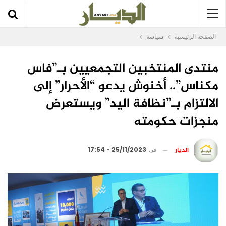
الصفحة الرئيسية
سياسة
منتدى المنتخبين التجمعيين بـ”فاس
مكناس”.. أخنوش يدعو “الأحرار” إلى
الالتزام بـ”نظافة اليد” ويستعرض
منجزات حكومته
الديار
في
25/11/2023 - 17:54