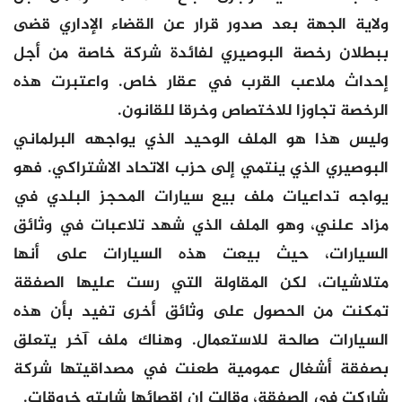
ولاية الجهة بعد صدور قرار عن القضاء الإداري قضى
ببطلان رخصة البوصيري لفائدة شركة خاصة من أجل
إحداث ملاعب القرب في عقار خاص. واعتبرت هذه
الرخصة تجاوزا للاختصاص وخرقا للقانون.
وليس هذا هو الملف الوحيد الذي يواجهه البرلماني
البوصيري الذي ينتمي إلى حزب الاتحاد الاشتراكي. فهو
يواجه تداعيات ملف بيع سيارات المحجز البلدي في
مزاد علني، وهو الملف الذي شهد تلاعبات في وثائق
السيارات، حيث بيعت هذه السيارات على أنها
متلاشيات، لكن المقاولة التي رست عليها الصفقة
تمكنت من الحصول على وثائق أخرى تفيد بأن هذه
السيارات صالحة للاستعمال. وهناك ملف آخر يتعلق
بصفقة أشغال عمومية طعنت في مصداقيتها شركة
شاركت في الصفقة، وقالت إن إقصائها شابته خروقات.