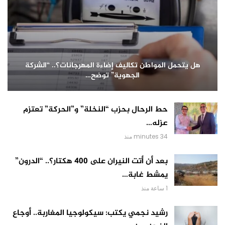
هل يتحمل المواطن تكاليف إضاءة المهرجانات؟.. “الشركة
الجهوية” توضح…
حط الرحال بحزب “النخلة” و”الحركة” تعتزم
عزله…
34 minutes منذ
بعد أن أتت النيران على 400 هكتار؟.. “الدرون”
يمشط غابة…
1 ساعة منذ
رشيد نجمي يكتب: سيكولوجيا المغاربة.. أوجاع