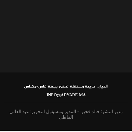
الديار.. جريدة مستقلة تعنى بجهة فاس-مكناس
INFO@ADYARE.MA
مدير النشر: خالد فخير - المدير ومسؤول التحرير: عبد العالي
القاطي