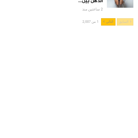
الذهن بين…
2 ساعتين منذ
السابق
التالي
1 من 2,007