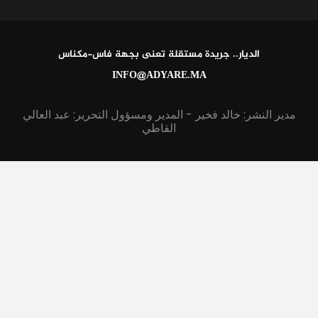
الديار.. جريدة مستقلة تعنى بجهة فاس-مكناس
INFO@ADYARE.MA
مدير النشر: خالد فخير - المدير ومسؤول التحرير: عبد العالي
القاطي