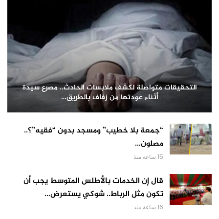
التحقيقات متواصلة لكشف ملابسات الحادث.. مصرع سيدة
أثناء عودتها من زفاف بالطريق…
“جمعة بلا خطيب” ومسجد بدون “فقيه”؟..
مصلون…
15 ساعة منذ
قال إن الخدمات بالأطلس المتوسط يجب أن
تكون مثل الرباط.. شوكي يستعرض…
16 ساعة منذ