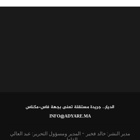
الديار.. جريدة مستقلة تعنى بجهة فاس-مكناس
INFO@ADYARE.MA
مدير النشر: خالد فخير - المدير ومسؤول التحرير: عبد العالي
القاطي