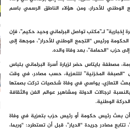
ع الوطني للأحرار، ومن هؤلاء الناطق الرسمي باسم
1 ساع
ة إخبارية” لـ”مكتب تواصل البرلماني وحيد حكيم”، فإن
الحكومة ورئيس “التجمع الوطني للأحرار”، موجهة إلى
ى حزب “الحمامة”، بعد وفاة والده.
مة، مصطفة بايتاس حضر لزيارة أسرة البرلماني بلباس
7 س
“الصبغة المخزنية” للتعزية، حسب مصادر، في وقت
بعث التعازي، يواسي في وفاة شخصيات تركت بصمتها
لنسبة لرجالات الدولة ومشاهير عوالم الفن والثقافة
لحركة الوطنية.
 أن بعث رئيس حكومة أو رئيس حزب بتعزية في وفاة
تتابع مصادر جريدة “الديار”، قبل أن تستطرد: “وربما،