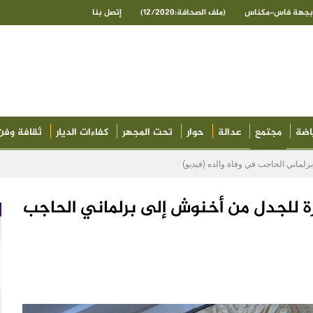
ى بجهة فاس-مكناس
(ملف الصحافة:12/2020)
إتصل بنا
اضة
مجتمع
عدالة
حوار
تحت المجهر
كفاءات الديار
ثقافة وفن
رلماني الحاجب في وفاة والده (فيديو)
رة للجدل من أخنوش إلى برلماني الحاجب