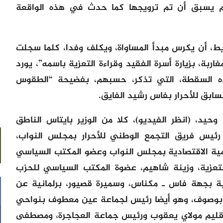
م يسبق أن تم ترويجها كما حدث في هذه الواقعة
يط، أن يكرس مبدأ المساواة، ويكلف وفدا، كلما سجلت
غاربة، بزيارة أسرة الفقيد وقراءة التعزية باسمه”، يورد
ذه السقطة، التي تذكر، حسبهم، بفضيحة “الطقوس
لسابق للأحرار بفاس رشيد الفايق.
وحيد، (انظر الفيديو)، كلا من الوزير بايتاس الناطق
ئيس فريق التجمع الوطني للأحرار بمجلس النواب،
مية الاقتصادية بمجلس النواب وعضو المكتب السياسي
التعزية، وزينة شاهيم، عضوة المكتب السياسي للحزب
عية بجهة فاس ـ مكناس، وسميرة قصيور، برلمانية عن
بوصوف، وهو أيضا رئيس لجماعة عين معطوف بنواحي
 إقليم مولاي يعقوب ورئيس جماعة العجاجرة، ومصطفى