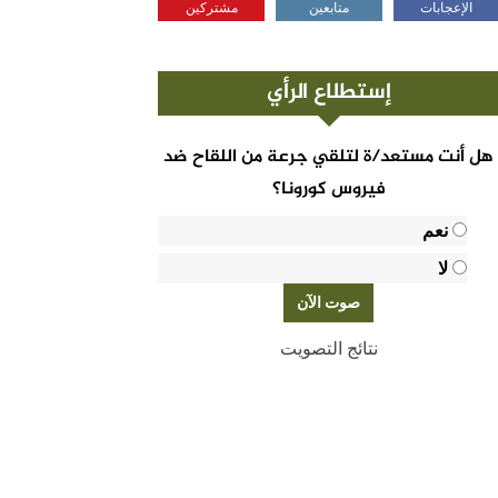
الإعجابات
متابعين
مشتركين
إستطلاع الرأي
هل أنت مستعد/ة لتلقي جرعة من اللقاح ضد
فيروس كورونا؟
نعم
لا
نتائج التصويت