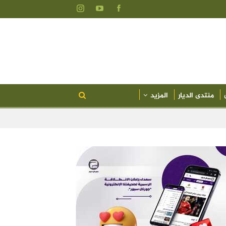
منتدى الديار
المزيد