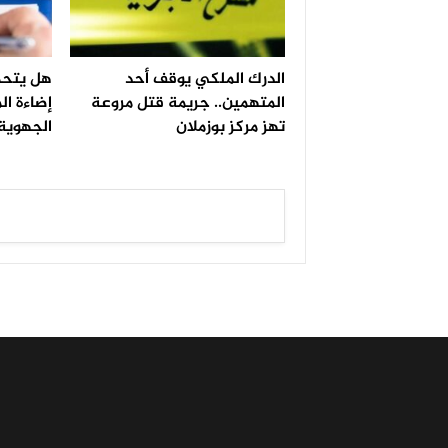
الدرك الملكي يوقف أحد
هل يتحم
المتهمين.. جريمة قتل مروعة
إضاءة ال
تهز مركز بوزملان
الجهوية