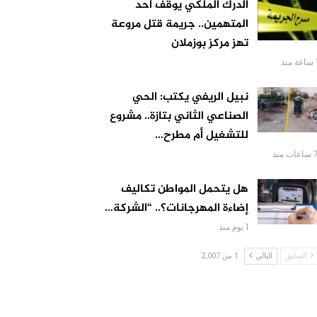
الدرك الملكي يوقف أحد
المتهمين.. جريمة قتل مروعة
تهز مركز بوزملان
ة منذ
نبيل الريفي يكتب: الحي
الصناعي الثاني بتازة.. مشروع
للتشغيل أم مطرح…
اعات منذ
هل يتحمل المواطن تكاليف
إضاءة المهرجانات؟.. “الشركة…
1 يوم منذ
السابق
التالي
1 من 2,007