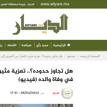
www.adyare.ma
الديار.. جريدة مستقلة تعن
الرئيسية
مجرد رأي
سياسة
اقتصاد
ري
الصفحة الرئيسية
مجتمع
هل تجاوز حدوده؟.. تعزية مثيرة للجدل من أخنوش إلى ب
هل تجاوز حدوده؟.. تعزية مثي
في وفاة والده (فيديو)
الديار
في
05/02/2023 - 17:31