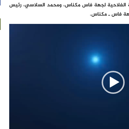
ة الفلاحية لجهة فاس مكناس، ومحمد السلاسي، رئيس
هة فاس ـ مكناس.