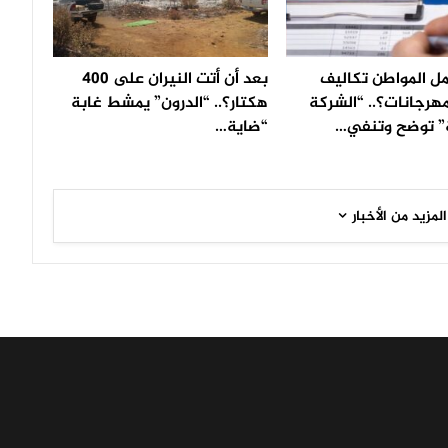
ل المواطن تكاليف
بعد أن أتت النيران على 400
مهرجانات؟.. “الشركة
هكتار؟.. “الدرون” يمشط غابة
” توضح وتنفي…
“ضاية…
المزيد من الأخبار