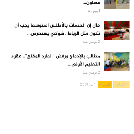
مصلون…
1 يوم منذ
قال إن الخدمات بالأطلس المتوسط يجب أن
تكون مثل الرباط.. شوكي يستعرض…
2 يومين منذ
مطالب بالإدماج ورفض “الطرد المقنع”.. عقود
التعليم الأولي…
2 يومين منذ
السابق
التالي
1 من 2,009