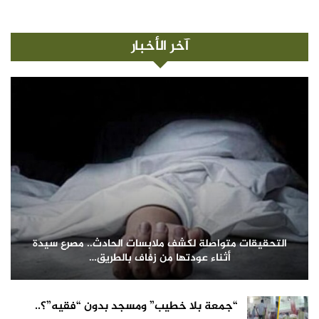
آخر الأخبار
التحقيقات متواصلة لكشف ملابسات الحادث.. مصرع سيدة
أثناء عودتها من زفاف بالطريق…
“جمعة بلا خطيب” ومسجد بدون “فقيه”؟..