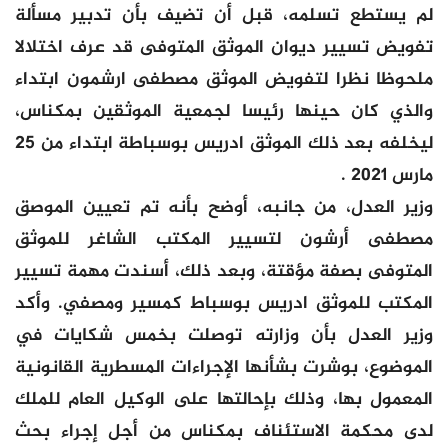
لم يستطع تسلمه، قبل أن تضيف بأن تدبير مسألة
تفويض تسيير ديوان الموثق المتوفى قد عرف اختلالا
ملحوظا نظرا لتفويض الموثق مصطفى ارشمون ابتداء
والذي كان حينها رئيسا لجمعية الموثقين بمكناس،
ليخلفه بعد ذلك الموثق ادريس بوسباطة ابتداء من 25
مارس 2021 .
وزير العدل، من جانبه، أوضح بأنه تم تعيين الموصق
مصطفى أرشون لتسيير المكتب الشاغر للموثق
المتوفى بصفة مؤقتة، وبعد ذلك، أسندت مهمة تسيير
المكتب للموثق ادريس بوسباط كمسير ومصفي. وأكد
وزير العدل بأن وزارته توصلت بخمس شكايات في
الموضوع، بوشرت بشأنها الإجراءات المسطرية القانونية
المعمول بها، وذلك بإحالتها على الوكيل العام للملك
لدى محكمة الاستئناف بمكناس من أجل إجراء بحث