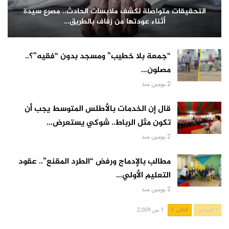
التحقيقات متواصلة لكشف ملابسات الحادث.. مصرع سيدة
أثناء عودتها من زفاف بالطريق…
“جمعة بلا خطيب” ومسجد بدون “فقيه”؟..
مصلون…
2 يومين منذ
قال إن الخدمات بالأطلس المتوسط يجب أن
تكون مثل الرباط.. شوكي يستعرض…
2 يومين منذ
مطالب بالإدماج ورفض “الطرد المقنع”.. عقود
التعليم الأولي…
2 يومين منذ
السابق
التالي
1 من 2,009