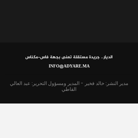
الديار.. جريدة مستقلة تعنى بجهة فاس-مكناس
INFO@ADYARE.MA
مدير النشر: خالد فخير - المدير ومسؤول التحرير: عبد العالي
القاطي