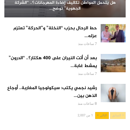
هل يتحمل المواطن تكاليف إضاءة المهرجانات؟.. “الشركة
الجهوية” توضح…
حط الرحال بحزب “النخلة” و”الحركة” تعتزم
عزله…
7 ساعات منذ
بعد أن أتت النيران على 400 هكتار؟.. “الدرون”
يمشط غابة…
7 ساعات منذ
رشيد نجمي يكتب: سيكولوجيا المغاربة.. أوجاع
الذهن بين…
8 ساعات منذ
السابق
التالي
1 من 2,007