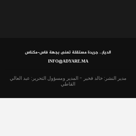
الديار.. جريدة مستقلة تعنى بجهة فاس-مكناس
INFO@ADYARE.MA
مدير النشر: خالد فخير - المدير ومسؤول التحرير: عبد العالي
القاطي