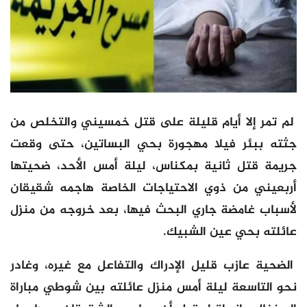
لم تمر إلا أيام قليلة على قتل خمسيني والتخلص من
جثته ببئر فيلا مهجورة بحي البساتين، حتى وقعت
جريمة قتل ثانية بمكناس، ليلة أمس الأحد، ضحيتها
أربعيني من ذوي الاحتياجات الخاصة هاجمه شقيقان
لأسباب غامضة جاري البحث فيها، بعد خروجه من منزل
عائلته بحي عين الشبيك.
الضحية عازب قليل الإدراك والتفاعل مع غيره، وغادر
نحو التاسعة ليلة أمس منزل عائلته بين شوطي مباراة