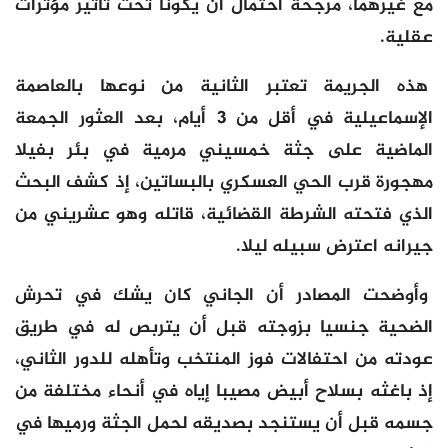
مع غيرهما، مرجحة احتمال أن يكونا تحت تأثير مؤثرات
عقلية.
هذه الجريمة تعتبر الثانية من نوعها بالعاصمة
الإسماعيلية في أقل من 3 أيام، بعد العثور الجمعة
الماضية على جثة خمسيني مرمية في بئر بفيلا
مهجورة قرب الحي العسكري بالبساتين، إذ كشف البحث
الذي فتحته الشرطة القضائية، قاتله وهو عشريني من
جيرانه اعترض سبيله ليلا.
وأوضحت المصادر أن الجاني كان يشك في تحرش
الضحية جنسيا بزوجته قبل أن يتربص له في طريق
عودته من احتفالات فوز المنتخب وتأهله للدور الثاني،
إذ باغثه بسلاح أبيض مصيبا إياه في أنحاء مختلفة من
جسمه قبل أن يستنجد بصديقه لحمل الجثة ورميها في