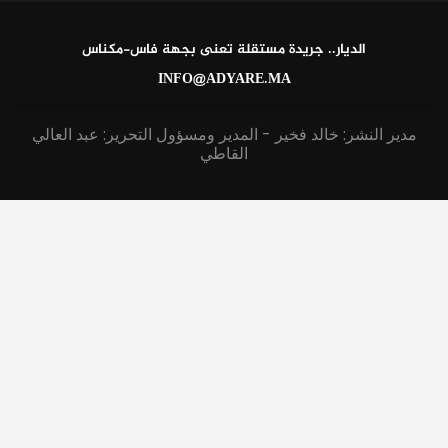
الديار.. جريدة مستقلة تعنى بجهة فاس-مكناس
INFO@ADYARE.MA
مدير النشر: خالد فخير - المدير ومسؤول التحرير: عبد العالي
القاطي