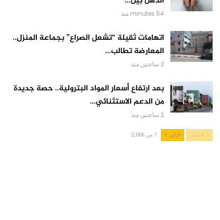
الذهن بين…
54 minutes منذ
اتهامات ثقيلة “تشعل الصراع” بجماعة المنزل..
المعارضة تطالب…
2 ساعتين منذ
بعد ارتفاع أسعار المواد البترولية.. حصة جديدة
من الدعم الاستثنائي…
2 ساعتين منذ
السابق
التالي
1 من 2,006