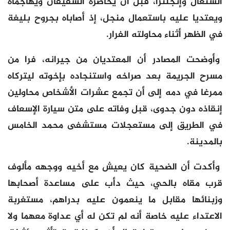
السنغال وإنجلترا، قبل أن يحاصره الشقيقان ويهاجماه
ويعتديا عليه باستعمال منجل، إذ أصاباه بجروح بليغة
في الظهر أثناء محاولته الفرار.
وأوضحت المصادر أن المعتديان من جيرانه، فرا من
مسرح الجريمة بعد صراخه واستنجاده بإخوته ليتركاه
ممرغا في دمه إلى أن تجمع عشرات الأشخاص محاولين
إنقاذه دون جدوى، قبل وفاته على متن سيارة الإسعاف
في الطريق إلى مستعجلات مستشفى محمد الخامس
بالمدينة.
وأكدت أن الضحية كان يعيش مع أخيه ووجهه مألوف
قرب مقاه بالحي، حيث دأب على مساعدة أصحابها
وزبنائها مقابل ما ينعمون عليه بدراهم، مستغربة
الاعتداء عليه خاصة أنه لم تكن له أي عداوة معهما ولا