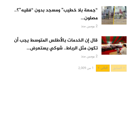
“جمعة بلا خطيب” ومسجد بدون “فقيه”؟..
مصلون…
2 يومين منذ
قال إن الخدمات بالأطلس المتوسط يجب أن
تكون مثل الرباط.. شوكي يستعرض…
2 يومين منذ
السابق
التالي
1 من 2,009