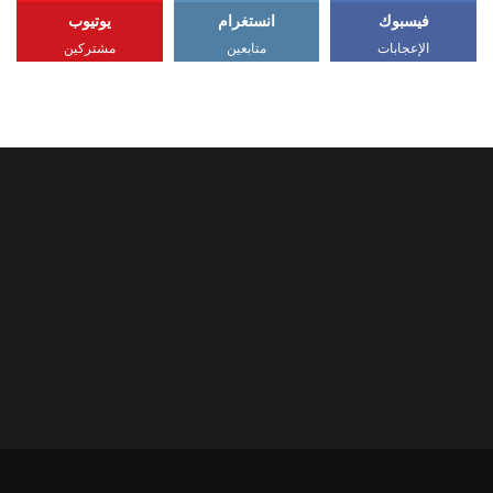
فيسبوك
انستغرام
يوتيوب
الإعجابات
متابعين
مشتركين