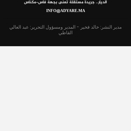
الديار.. جريدة مستقلة تعنى بجهة فاس-مكناس
INFO@ADYARE.MA
مدير النشر: خالد فخير - المدير ومسؤول التحرير: عبد العالي
القاطي