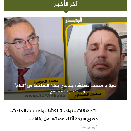
آخر الأخبار
قرية با محمد.. مستشار جماعي يعلن القطيعة مع “البام”
وينتقد بحدة مرشح…
التحقيقات متواصلة لكشف ملابسات الحادث..
مصرع سيدة أثناء عودتها من زفاف…
2 يومين منذ