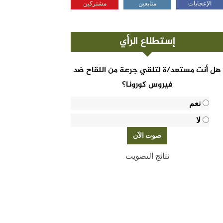
الإعجابات
متابعين
مشتركين
إستطلاع الرأي
هل أنت مستعد/ة لتلقي جرعة من اللقاح ضد
فيروس كورونا؟
نعم
لا
نتائج التصويت