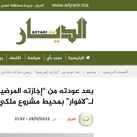
www.adyare.ma
الديار.. جريدة مستقلة تعن
الرئيسية
مجرد رأي
سياسة
اقتصاد
ري
الصفحة الرئيسية
مجتمع
بعد عودته من “إجازته المرضية”.. رئيس جماعة مكناس 
بعد عودته من “إجازته المرض
لـ”لافوار” بمحيط مشروع ملكي
الديار
في
29/11/2022 - 21:52