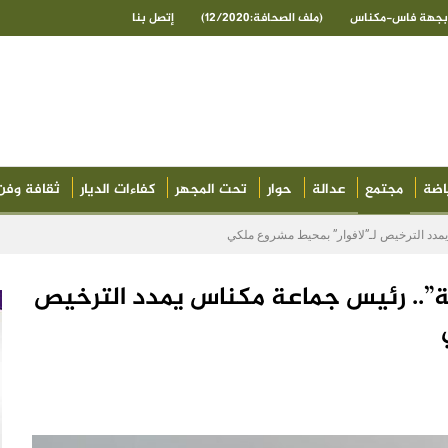
ى بجهة فاس-مكناس
(ملف الصحافة:12/2020)
إتصل بنا
اضة
مجتمع
عدالة
حوار
تحت المجهر
كفاءات الديار
ثقافة وفن
يمدد الترخيص لـ”لافوار” بمحيط مشروع ملكي
ية”.. رئيس جماعة مكناس يمدد الترخيص