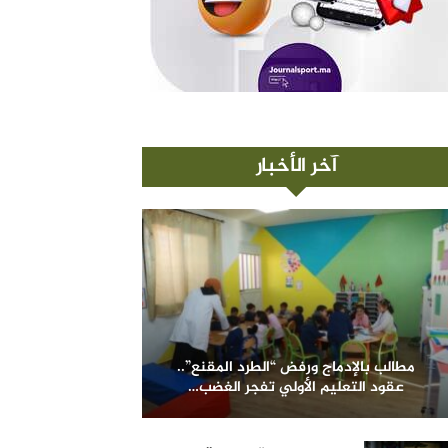
آخر الأخبار
مطالب بالإدماج ورفض “الطرد المقنع”..
عقود التعليم الأولي تفجر الغضب…