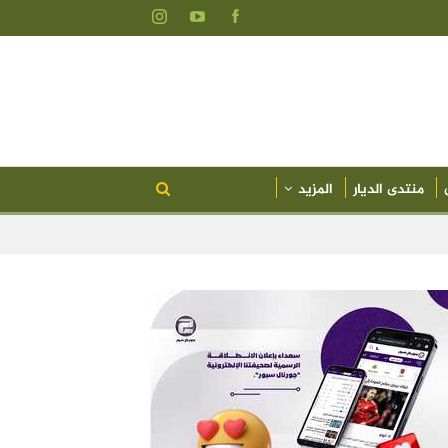
منتدى الديار
المزيد