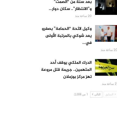
بعد سنة من “الصمت”
و”الانتظار”.. سكان دوار…
20 ساعة منذ
وكيل لائحة “الحمامة” بصفرو
يعد شوكي بالمرتبة الأولى
في…
 ساعة منذ
الدرك الملكي يوقف أحد
المتهمين.. جريمة قتل مروعة
تهز مركز بوزملان
 ساعة منذ
السابق
التالي
1 من 2,008