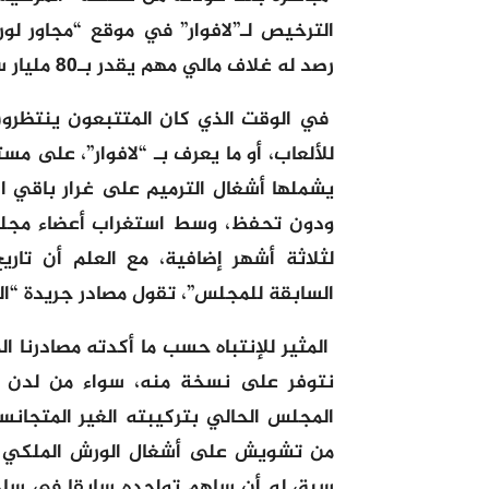
الترخيص لـ”لافوار” في موقع “مجاور لور
رصد له غلاف مالي مهم يقدر بـ80 مليار سنتيم.
في الوقت الذي كان المتتبعون ينتظر
للألعاب، أو ما يعرف بـ “لافوار”، على م
يشملها أشغال الترميم على غرار باقي ال
ودون تحفظ، وسط استغراب أعضاء مجلس
لثلاثة أشهر إضافية، مع العلم أن تاريخ
السابقة للمجلس”، تقول مصادر جريدة “الد
المثير للإنتباه حسب ما أكدته مصادرنا
نتوفر على نسخة منه، سواء من لدن ال
المجلس الحالي بتركيبته الغير المتجان
من تشويش على أشغال الورش الملكي الم
سبق له أن ساهم تواجده سابقا في ساحة