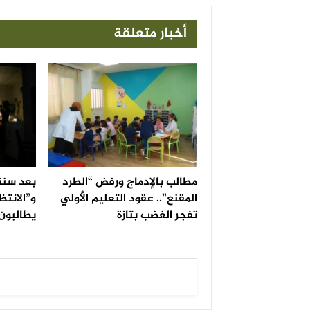
أخبار متعلقة
مطالب بالإدماج ورفض “الطرد
بعد سنة
المقنع”.. عقود التعليم الأولي
و”الانتظ
تفجر الغضب بتازة
يطالبون