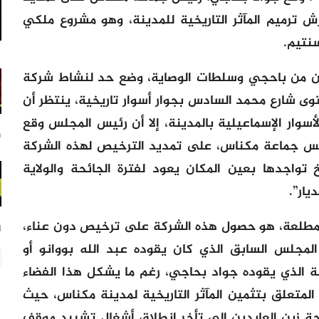
ش ترميم المآثر التاريخية للمدينة، وهو مشروع ملكي
ون من باحجي وسلطات الوصاية، وضع حد لنشاط شركة
ستوى شارع محمد السادس بجوار أسوار تاريخية، ينتظر أن
أسوار الإسماعيلية بالمدينة، إلا أن رئيس المجلس وقع
20
 جماعة مكناس، على تمديد الترخيص لهذه الشركة
 تواجدها بعين المكان يعود لفترة الجائحة والولاية
يار”.
 المطلعة، هو حصول هذه الشركة على ترخيص دون عناء،
21
مجلس السابق الذي كان يقوده عبد الله بووانو أو
سة الذي يقوده جواد بحاجي، رغم ما يشكل هذا الفضاء
تعلق بتثمين المآثر التاريخية لمدينة مكناس، حيث
 زين العابدين الى تأخر انطلاق أشغال تشييد موقف