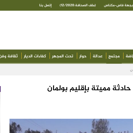
ى بجهة فاس-مكناس
(ملف الصحافة:12/2020)
إتصل بنا
اضة
مجتمع
عدالة
حوار
تحت المجهر
كفاءات الديار
ثقافة وفن
ن
ادثة مميتة بإقليم بولمان