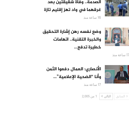
الصدمة.. وفاة شقيقتين بعد
غرقهما في واد تهز إقليم تازة
16 ساعة منذ
وضع نفسه رهن إشارة التحقيق
والخبرة التقنية.. اتهامات
خطيرة تدفع…
 ساعة منذ
الأنصاري: العمال دفعوا الثمن
وأنا “الضحية الإعلامية”…
17 ساعة منذ
السابق
التالي
1 من 2,005