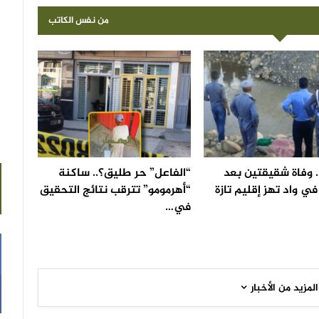
من نفس الكاتب
 وفاة شقيقتين بعد
“الفاعل” حر طليق؟.. ساكنة
ي واد تهز إقليم تازة
“أهرمومو” تترقب نتائج التحقيق
في…
المزيد من الأخبار