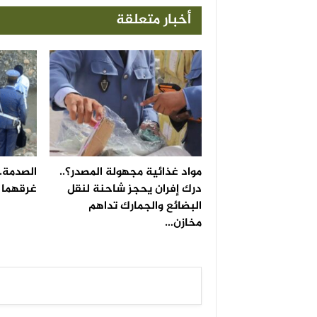
أخبار متعلقة
مواد غذائية مجهولة المصدر؟..
الصدمة..
درك إفران يحجز شاحنة لنقل
غرقهما ف
البضائع والجمارك تداهم
مخازن…