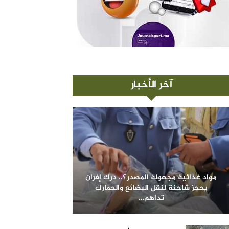
آخر الأخبار
مواد غذائية مجهولة المصدر؟.. درك إفران
يحجز شاحنة لنقل البضائع والجمارك
تداهم…