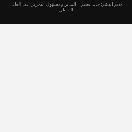
مدير النشر: خالد فخير - المدير ومسؤول التحرير: عبد العالي
القاطي