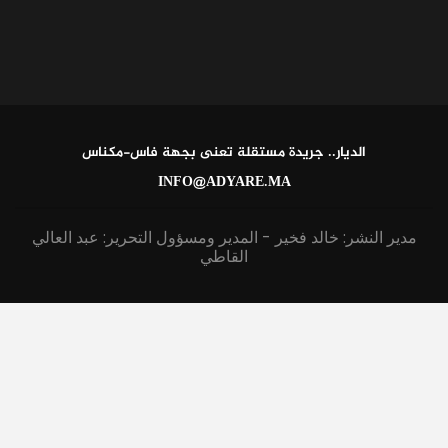
الديار.. جريدة مستقلة تعنى بجهة فاس-مكناس
INFO@ADYARE.MA
مدير النشر: خالد فخير - المدير ومسؤول التحرير: عبد العالي
القاطي