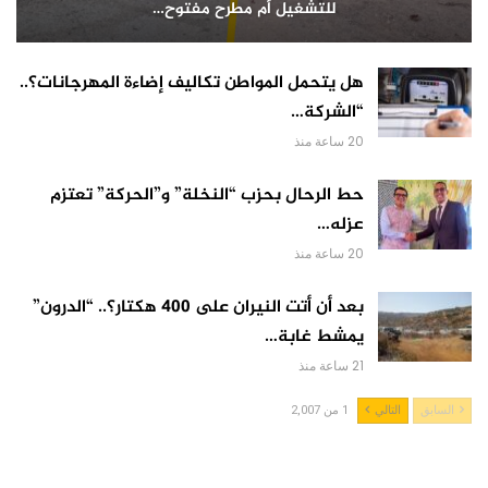
للتشغيل أم مطرح مفتوح…
هل يتحمل المواطن تكاليف إضاءة المهرجانات؟..
“الشركة…
20 ساعة منذ
حط الرحال بحزب “النخلة” و”الحركة” تعتزم
عزله…
20 ساعة منذ
بعد أن أتت النيران على 400 هكتار؟.. “الدرون”
يمشط غابة…
21 ساعة منذ
السابق
التالي
1 من 2,007