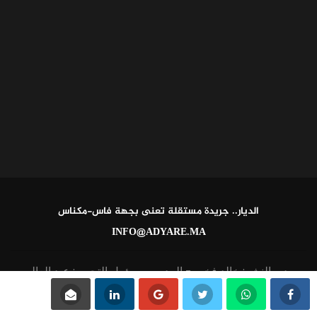
الديار.. جريدة مستقلة تعنى بجهة فاس-مكناس
INFO@ADYARE.MA
مدير النشر: خالد فخير - المدير ومسؤول التحرير: عبد العالي
القاطي