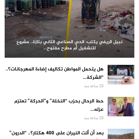
نبيل الريفي يكتب: الحي الصناعي الثاني بتازة.. مشروع
للتشغيل أم مطرح مفتوح…
هل يتحمل المواطن تكاليف إضاءة المهرجانات؟..
“الشركة…
23 ساعة منذ
حط الرحال بحزب “النخلة” و”الحركة” تعتزم
عزله…
23 ساعة منذ
بعد أن أتت النيران على 400 هكتار؟.. “الدرون”