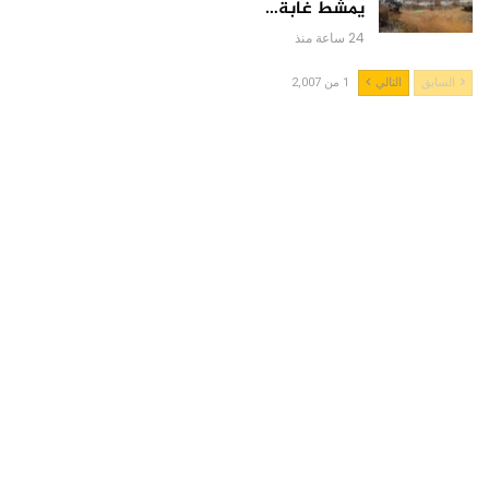
يمشط غابة…
24 ساعة منذ
السابق
التالي
1 من 2,007