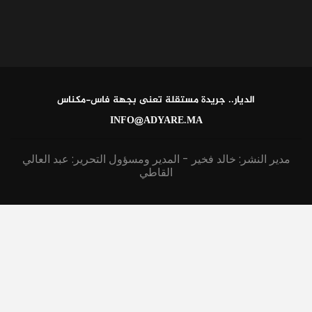
الديار.. جريدة مستقلة تعنى بجهة فاس-مكناس
INFO@ADYARE.MA
مدير النشر: خالد فخير - المدير ومسؤول التحرير: عبد العالي
القاطي