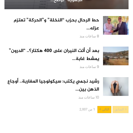
الجهوية” توضح…
حط الرحال بحزب “النخلة” و”الحركة” تعتزم
عزله…
8 ساعات منذ
بعد أن أتت النيران على 400 هكتار؟.. “الدرون”
يمشط غابة…
9 ساعات منذ
رشيد نجمي يكتب: سيكولوجيا المغاربة.. أوجاع
الذهن بين…
10 ساعات منذ
السابق
التالي
1 من 2,007