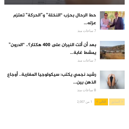
حط الرحال بحزب “النخلة” و”الحركة” تعتزم
عزله…
7 ساعات منذ
بعد أن أتت النيران على 400 هكتار؟.. “الدرون”
يمشط غابة…
7 ساعات منذ
رشيد نجمي يكتب: سيكولوجيا المغاربة.. أوجاع
الذهن بين…
8 ساعات منذ
السابق
التالي
1 من 2,007