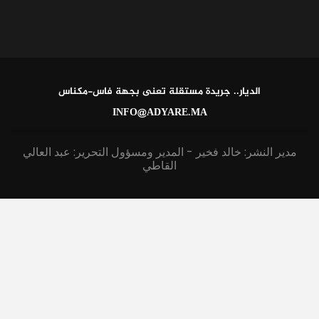
الديار.. جريدة مستقلة تعنى بجهة فاس-مكناس
INFO@ADYARE.MA
مدير النشر: خالد فخير - المدير ومسؤول التحرير: عبد العالي
القاطي