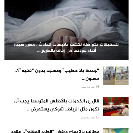
التحقيقات متواصلة لكشف ملابسات الحادث.. مصرع سيدة
أثناء عودتها من زفاف بالطريق…
“جمعة بلا خطيب” ومسجد بدون “فقيه”؟..
مصلون…
14 ساعة منذ
قال إن الخدمات بالأطلس المتوسط يجب أن
تكون مثل الرباط.. شوكي يستعرض…
15 ساعة منذ
مطالب بالإدماج ورفض “الطرد المقنع”.. عقود