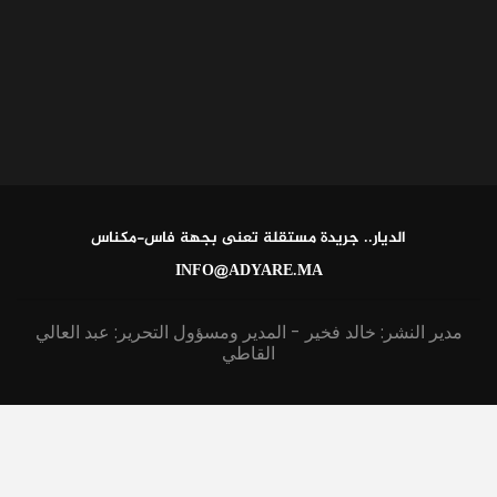
الديار.. جريدة مستقلة تعنى بجهة فاس-مكناس
INFO@ADYARE.MA
مدير النشر: خالد فخير - المدير ومسؤول التحرير: عبد العالي
القاطي