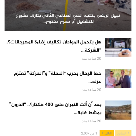
نبيل الريفي يكتب: الحي الصناعي الثاني بتازة.. مشروع
للتشغيل أم مطرح مفتوح…
هل يتحمل المواطن تكاليف إضاءة المهرجانات؟..
“الشركة…
20 ساعة منذ
حط الرحال بحزب “النخلة” و”الحركة” تعتزم
عزله…
20 ساعة منذ
بعد أن أتت النيران على 400 هكتار؟.. “الدرون”
يمشط غابة…
20 ساعة منذ
السابق
التالي
1 من 2,007