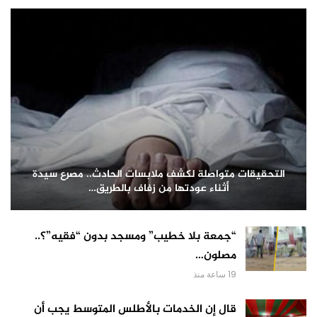
التحقيقات متواصلة لكشف ملابسات الحادث.. مصرع سيدة
أثناء عودتها من زفاف بالطريق…
“جمعة بلا خطيب” ومسجد بدون “فقيه”؟..
مصلون…
19 ساعة منذ
قال إن الخدمات بالأطلس المتوسط يجب أن