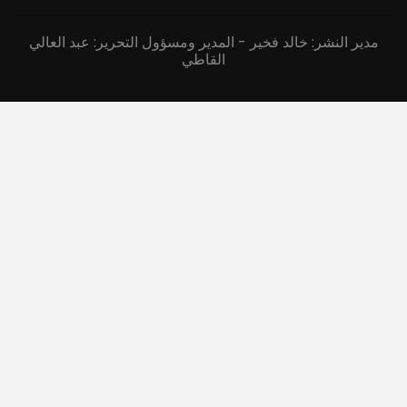
مدير النشر: خالد فخير - المدير ومسؤول التحرير: عبد العالي
القاطي