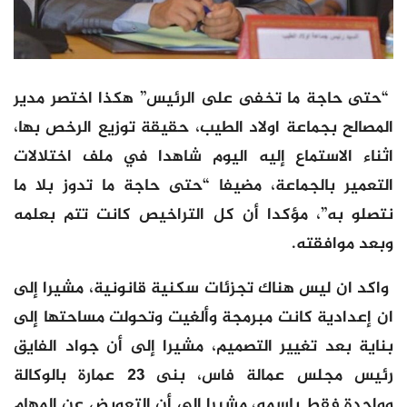
“حتى حاجة ما تخفى على الرئيس” هكذا اختصر مدير
المصالح بجماعة اولاد الطيب، حقيقة توزيع الرخص بها،
اثناء الاستماع إليه اليوم شاهدا في ملف اختلالات
التعمير بالجماعة، مضيفا “حتى حاجة ما تدوز بلا ما
نتصلو به”، مؤكدا أن كل التراخيص كانت تتم بعلمه
وبعد موافقته.
واكد ان ليس هناك تجزئات سكنية قانونية، مشيرا إلى
ان إعدادية كانت مبرمجة وألغيت وتحولت مساحتها إلى
بناية بعد تغيير التصميم، مشيرا إلى أن جواد الفايق
رئيس مجلس عمالة فاس، بنى 23 عمارة بالوكالة
وواحدة فقط باسمه، مشيرا إلى أن التعويض عن المهام