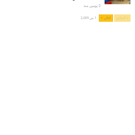
2 يومين منذ
السابق
التالي
1 من 2,009