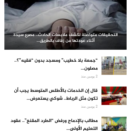
التحقيقات متواصلة لكشف ملابسات الحادث.. مصرع سيدة
أثناء عودتها من زفاف بالطريق…
“جمعة بلا خطيب” ومسجد بدون “فقيه”؟..
مصلون…
2 يومين منذ
قال إن الخدمات بالأطلس المتوسط يجب أن
تكون مثل الرباط.. شوكي يستعرض…
2 يومين منذ
مطالب بالإدماج ورفض “الطرد المقنع”.. عقود
التعليم الأولي…