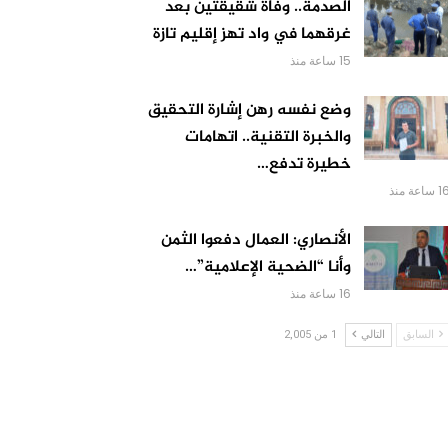
الصدمة.. وفاة شقيقتين بعد
غرقهما في واد تهز إقليم تازة
15 ساعة منذ
وضع نفسه رهن إشارة التحقيق
والخبرة التقنية.. اتهامات
خطيرة تدفع…
 ساعة منذ
الأنصاري: العمال دفعوا الثمن
وأنا “الضحية الإعلامية”…
16 ساعة منذ
السابق
التالي
1 من 2,005