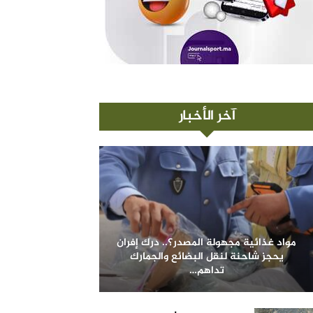
آخر الأخبار
مواد غذائية مجهولة المصدر؟.. درك إفران
يحجز شاحنة لنقل البضائع والجمارك
تداهم…