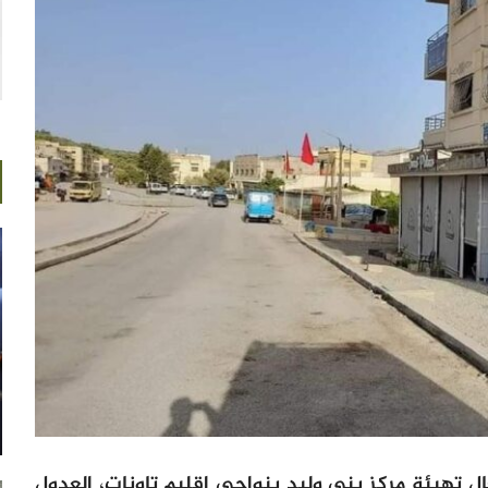
 تهيئة مركز بني وليد بنواحي إقليم تاونات، العدول