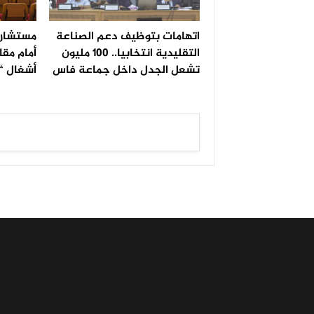
اتهامات بتوظيف دعم الصناعة
مستشار 
التقليدية انتخابيا.. 100 مليون
أمام مقا
تشعل الجدل داخل جماعة فاس
أشغال “