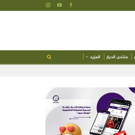
منتدى الديار
المزيد