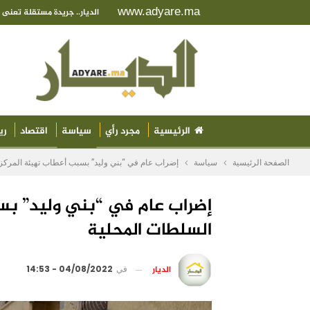
www.adyare.ma
الديار.. جريدة مستقلة تعن
الرئيسية
مجرد رأي
سياسة
اقتصاد
ري
الصفحة الرئيسية
سياسة
إضراب عام في “بني وليد” بسبب أعطاب تهيئة المركز.
إضراب عام في “بني وليد” بسب
السلطات المحلية
الديار
في
04/08/2022 - 14:53