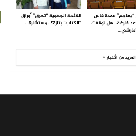
“يهاجم” عمدة فاس
اللائحة الجهوية “تحرق” أوراق
عد فارغة.. هل توقفت
“الكتاب” بتازة؟.. مستشارة…
مارشي…
المزيد من الأخبار