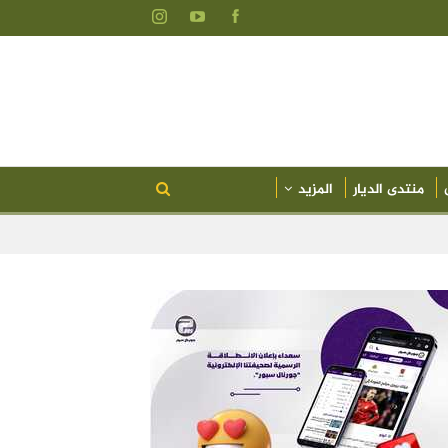
منتدى الديار
المزيد