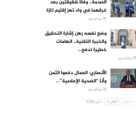
الصدمة.. وفاة شقيقتين بعد
غرقهما في واد تهز إقليم تازة
15 ساعة منذ
وضع نفسه رهن إشارة التحقيق
والخبرة التقنية.. اتهامات
خطيرة تدفع…
 ساعة منذ
الأنصاري: العمال دفعوا الثمن
وأنا “الضحية الإعلامية”…
16 ساعة منذ
السابق
التالي
1 من 2,005