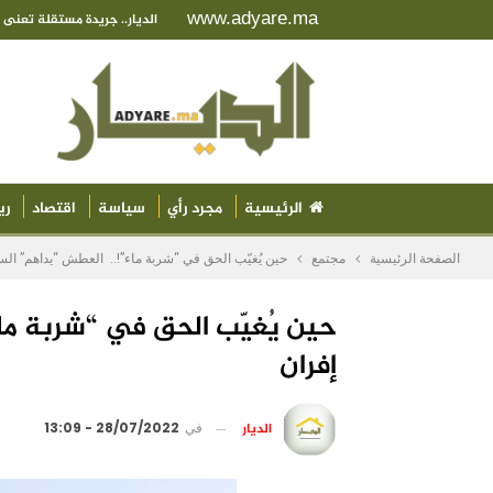
www.adyare.ma
الديار.. جريدة مستقلة تعن
الرئيسية
مجرد رأي
سياسة
اقتصاد
ري
الصفحة الرئيسية
مجتمع
حين يُغيّب الحق في “شربة ماء”!.. العطش “يداهم” الس
حين يُغيّب الحق في “شربة ما
إفران
الديار
في
28/07/2022 - 13:09