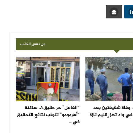
من نفس الكاتب
 وفاة شقيقتين بعد
“الفاعل” حر طليق؟.. ساكنة
ي واد تهز إقليم تازة
“أهرمومو” تترقب نتائج التحقيق
في…