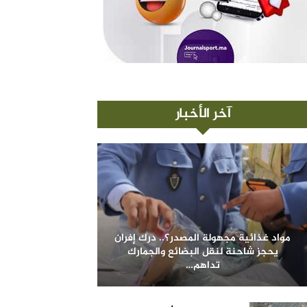
آخر الأخبار
مواد غذائية مجهولة المصدر؟.. درك إفران
يحجز شاحنة لنقل البضائع والجمارك
تداهم…