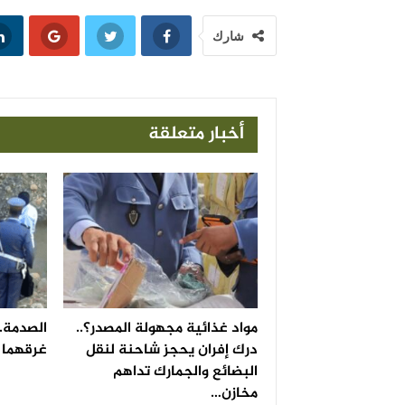
شارك
أخبار متعلقة
مواد غذائية مجهولة المصدر؟..
الصدمة..
درك إفران يحجز شاحنة لنقل
غرقهما ف
البضائع والجمارك تداهم
مخازن…