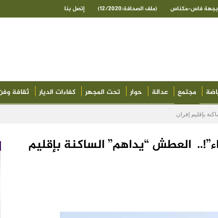
ى بجهة فاس-مكناس
(ملف الصحافة:12/2020)
إتصل بنا
اضة
مجتمع
عدالة
حوار
تحت المجهر
كفاءات الديار
ثقافة وفن
اكنة بإقليم إفران
ء”!.. العطش “يداهم” الساكنة بإقليم