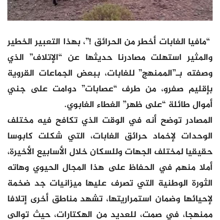
“مافيا الغابات أخطر من الحرائق !”، بهذا التعبير الخطير
والمثير استهلت مصادرنا حديثها عن “الإتلاف” الذي
وصفته بـ”الممنهج” للغابات، ببعض الجماعات القروية
بإقليم صفرو، من طرف “عصابات” دوامت على جني
أموال طائلة “على ظهر” الغطاء الغابوي.
المصادر توضح أنه في الوقت الذي تكافح فيه مختلف
الوحدات لإخماد حرائق الغابات، التي شكلت كابوسا
حقيقيا لمختلف الجهات وللسكان خلال الأسابيع الأخيرة،
أملا منهم في الحفاظ على هذا المجال الحيوي وهاته
الثورة الوطنية التي تصرف عليها ميزانيات جد ضخمة
لإحيائها وضمان استمراريتها، تشهد مناطق أخرى إتلافا
ممنهجا، في صمت، للعديد من الهكتارات، حيث توالى