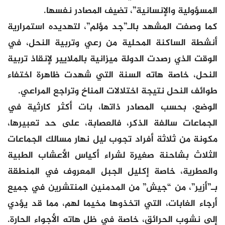
المسؤولية والإنسانية”، تضيف المصادر نفسها.
كما وصفت المشهد بالـ”جد مؤلم”، لتهديده استمرارية
أنشطة الساكنة المحلية من رعي وتربية النحل، في
الوقت الذي رصدت الدولة ميزانية بالملايير لإنقاذ تربية
النحل، خاصة هاته السنة التي شهدت ظاهرة اختفاء
طوائف النحل نتيجة اختلالات المناخ وتراجع المراعي.
الوضع، بحسب المصادر ذاتها، بات أكثر كارثية في
الجماعات سالفة الذكر، فالعصابة، على حد تعبيرها،
مكونة من ثلاثة أفراد تجوب ليل نهار مسالك الجماعات
الثلاث بشاحنة صغيرة لشراء أكياس الأعشاب الطبية
والعطرية، خاصة إكليل الجبل المعروف في المنطقة
بـ”أزير”، من “جيش” من المدمنين المنتشرين في جميع
أرجاء الغابات، التي اتخذوها مخيما لهم، مما قد يؤدي
إلى نشوب الحرائق، خاصة في ظل هاته الأجواء الحارة.