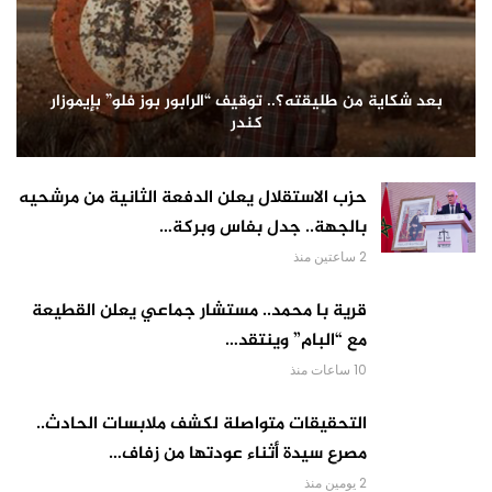
بعد شكاية من طليقته؟.. توقيف “الرابور بوز فلو” بإيموزار
كندر
حزب الاستقلال يعلن الدفعة الثانية من مرشحيه
بالجهة.. جدل بفاس وبركة…
2 ساعتين منذ
قرية با محمد.. مستشار جماعي يعلن القطيعة
مع “البام” وينتقد…
10 ساعات منذ
التحقيقات متواصلة لكشف ملابسات الحادث..
مصرع سيدة أثناء عودتها من زفاف…
2 يومين منذ