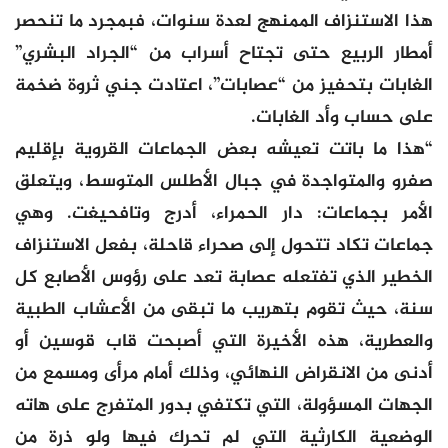
هذا الاستنزاف الممنهج لعدة سنوات، فبمجرد ما تنحصر
أمطار الربيع حتى تجتاح أسراب من “الجراد البشري”
الغابات بتحفيز من “عصابات”، اعتادت جني ثروة ضخمة
على حساب وأد الغابات.
“هذا ما باتت تعيشه بعض الجماعات القروية بإقليم
صفرو والمتواجدة في جبال الأطلس المتوسط، ويتعلق
الأمر بجماعات: دار الحمراء، أدرج وتافحيغت. وهي
جماعات تكاد تتحول إلى صحراء قاحلة، بفعل الاستنزاف
الخطير الذي تفتعله عصابة تعد على رؤوس الأصابع كل
سنة، حيث تقوم بتهريب ما تبقى من الأعشاب الطبية
والعطرية، هذه الأخيرة التي أصبحت قاب قوسين أو
أدنى من الانقراض النهائي، وذلك أمام مرأى ومسمع من
الجهات المسؤولة، التي تكتفي بدور المتفرج على هاته
الوضعية الكارثية التي لم تحرك فيها ولو ذرة من