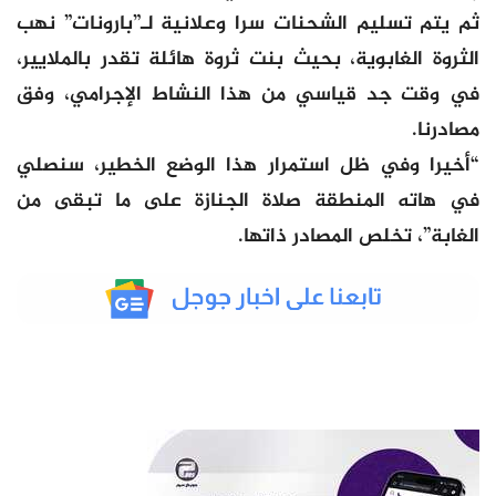
ثم يتم تسليم الشحنات سرا وعلانية لـ”بارونات” نهب
الثروة الغابوية، بحيث بنت ثروة هائلة تقدر بالملايير،
في وقت جد قياسي من هذا النشاط الإجرامي، وفق
مصادرنا.
“أخيرا وفي ظل استمرار هذا الوضع الخطير، سنصلي
في هاته المنطقة صلاة الجنازة على ما تبقى من
الغابة”، تخلص المصادر ذاتها.