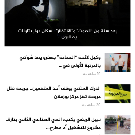
بعد سنة من “الصمت” و”الانتظار”.. سكان دوار بتاونات
يطالبون…
وكيل لائحة “الحمامة” بصفرو يعد شوكي
بالمرتبة الأولى في…
19 ساعة منذ
الدرك الملكي يوقف أحد المتهمين.. جريمة قتل
مروعة تهز مركز بوزملان
20 ساعة منذ
نبيل الريفي يكتب: الحي الصناعي الثاني بتازة..
مشروع للتشغيل أم مطرح…