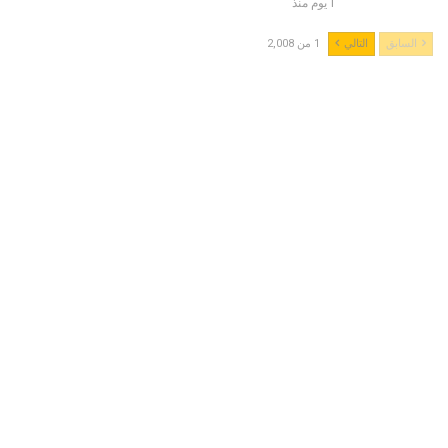
1 يوم منذ
السابق
التالي
1 من 2,008