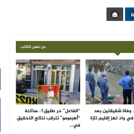
من نفس الكاتب
 وفاة شقيقتين بعد
“الفاعل” حر طليق؟.. ساكنة
ي واد تهز إقليم تازة
“أهرمومو” تترقب نتائج التحقيق
في…