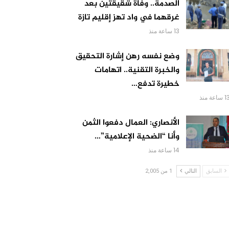
الصدمة.. وفاة شقيقتين بعد
غرقهما في واد تهز إقليم تازة
13 ساعة منذ
وضع نفسه رهن إشارة التحقيق
والخبرة التقنية.. اتهامات
خطيرة تدفع…
 ساعة منذ
الأنصاري: العمال دفعوا الثمن
وأنا “الضحية الإعلامية”…
14 ساعة منذ
السابق
التالي
1 من 2,005