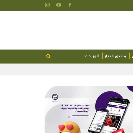
منتدى الديار
المزيد