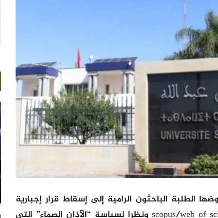
ضها الطلبة الباحثون الرامية إلى إسقاط قرار إجبارية
النشر في المجلات المفهرسة في scopus/web of science ونظرا لسياسة “الآذان الصماء” التي