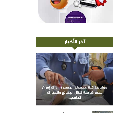
آخر الأخبار
مواد غذائية مجهولة المصدر؟.. درك إفران
يحجز شاحنة لنقل البضائع والجمارك
تداهم…