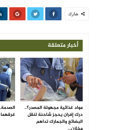
شارك
أخبار متعلقة
مواد غذائية مجهولة المصدر؟..
الصدمة..
درك إفران يحجز شاحنة لنقل
غرقهما ف
البضائع والجمارك تداهم
مخازن…