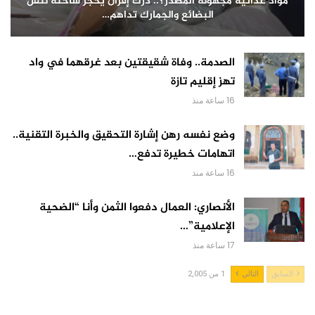
مواد غذائية مجهولة المصدر؟.. درك إفران يحجز شاحنة لنقل
البضائع والجمارك تداهم…
الصدمة.. وفاة شقيقتين بعد غرقهما في واد
تهز إقليم تازة
16 ساعة منذ
وضع نفسه رهن إشارة التحقيق والخبرة التقنية..
اتهامات خطيرة تدفع…
16 ساعة منذ
الأنصاري: العمال دفعوا الثمن وأنا “الضحية
الإعلامية”…
17 ساعة منذ
السابق
التالي
1 من 2,005