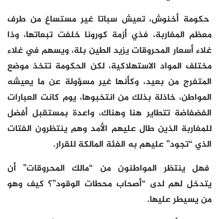
حكومة أخنوش، تعيش سباتا غير مستساغ من طرف
معظم المغاربة، فذي أزمة كورونا خلفت تبعاتها، وذا
غلاء أسعار المحروقات يزيد الطين بلة، ويسهم في غلاء
مختلف المواد الاستهلاكية، لكن الحكومة تتخذ موضع
المتفرج من بعيد، وكأنها غير مسؤولة عن ما يعيشه
المواطن، خاذلة بذلك من انتخبوها، يوم كانت العبارات
الفضفاضة تتطاير هنا وهناك، واعدة بمستقبل أفضل
للمغاربة الذين طال عليهم الأمد وهم ينتظرون الفتات
الذي “تجود” عليهم به الفئة المالكة للقرار.
فهل ينتظر المواطنون من “مالك المحروقات” أن
يتدخل لهم لدى “أصحاب محطات الوقود”؟ كيف وهو
من يسيطر عليها.