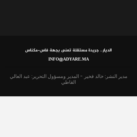
الديار.. جريدة مستقلة تعنى بجهة فاس-مكناس
INFO@ADYARE.MA
مدير النشر: خالد فخير - المدير ومسؤول التحرير: عبد العالي
القاطي