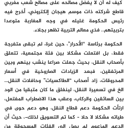
كيف له أن لا يفضل مصالحه على مصالح شعب مغربي
قاطع شركته ذات موسم هيجان إلكتروني، أخرج فيه
رئيس الحكومة غليله في وجه المغاربة متوعدا
بتربيتهم.. فذي معالم التربية تظهر بجلاء.
الحكومة برئاسة “الأحرار”، حين غرة، لم تبقى متفرجة
فقط، بل افتعلت مشكلا بين فئة مجتمعية، تتعلق
بأصحاب النقل، بحيث جعلت صراعا ينشب بينهم وبين
المرتفقين، فبعد الزيادات الصاروخية في أسعار
المحروقات، زاد أصحاب “الطاكسيات” وحافلات النقل…
الخ في تسعيرة النقل، لينفلق ما كان متبقيا من الود
بين السائقين والركاب، وعقب هذا الاضطراب المفتعل،
ارتأت الحكومة دعم قطاع النقل، وهو دعم حوى في
طياته مشكلا لا حلا – كما تم التسويق لذلك-، حيث أن
الدعم المزعوم لم يصل إلى الفئات المسحوقة من