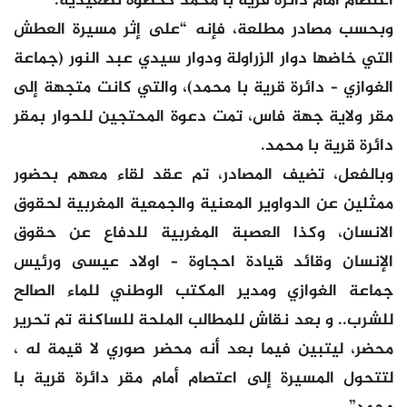
اعتصام أمام دائرة قرية با محمد كخطوة تصعيدية.
وبحسب مصادر مطلعة، فإنه “على إثر مسيرة العطش
التي خاضها دوار الزراولة ودوار سيدي عبد النور (جماعة
الغوازي – دائرة قرية با محمد)، والتي كانت متجهة إلى
مقر ولاية جهة فاس، تمت دعوة المحتجين للحوار بمقر
دائرة قرية با محمد.
وبالفعل، تضيف المصادر، تم عقد لقاء معهم بحضور
ممثلين عن الدواوير المعنية والجمعية المغربية لحقوق
الانسان، وكذا العصبة المغربية للدفاع عن حقوق
الإنسان وقائد قيادة احجاوة – اولاد عيسى ورئيس
جماعة الغوازي ومدير المكتب الوطني للماء الصالح
للشرب.. و بعد نقاش للمطالب الملحة للساكنة تم تحرير
محضر، ليتبين فيما بعد أنه محضر صوري لا قيمة له ،
لتتحول المسيرة إلى اعتصام أمام مقر دائرة قرية با