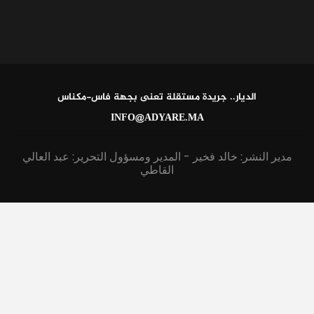
الديار.. جريدة مستقلة تعنى بجهة فاس-مكناس
INFO@ADYARE.MA
مدير النشر: خالد فخير - المدير ومسؤول التحرير: عبد العالي
القاطي