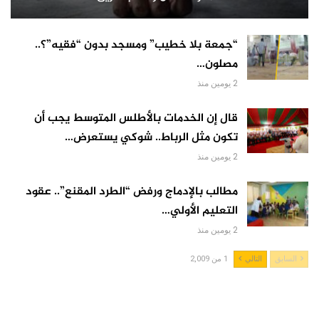
“جمعة بلا خطيب” ومسجد بدون “فقيه”؟..
مصلون…
2 يومين منذ
قال إن الخدمات بالأطلس المتوسط يجب أن
تكون مثل الرباط.. شوكي يستعرض…
2 يومين منذ
مطالب بالإدماج ورفض “الطرد المقنع”.. عقود
التعليم الأولي…
2 يومين منذ
السابق
التالي
1 من 2,009