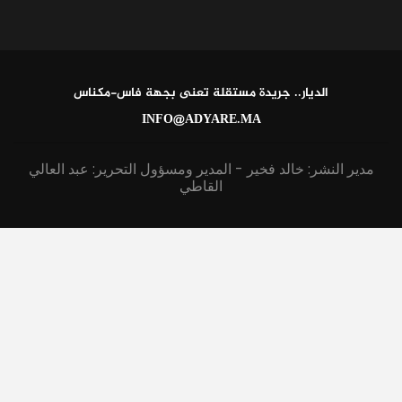
الديار.. جريدة مستقلة تعنى بجهة فاس-مكناس
INFO@ADYARE.MA
مدير النشر: خالد فخير - المدير ومسؤول التحرير: عبد العالي
القاطي