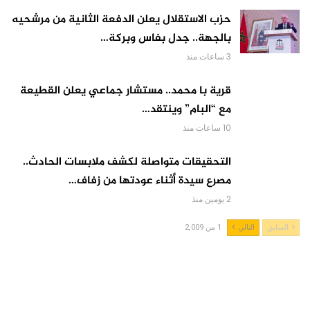
حزب الاستقلال يعلن الدفعة الثانية من مرشحيه
بالجهة.. جدل بفاس وبركة…
3 ساعات منذ
قرية با محمد.. مستشار جماعي يعلن القطيعة
مع “البام” وينتقد…
10 ساعات منذ
التحقيقات متواصلة لكشف ملابسات الحادث..
مصرع سيدة أثناء عودتها من زفاف…
2 يومين منذ
السابق
التالي
1 من 2,009