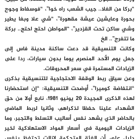
“بركا من الغلا.. جيب الشعب راه خوا”، “فوسفاط وجوج
بحورة وعايشين عيشة مقهورة”، “شي علا وبغا يطير
وشي ساكن تحت القزدير”، “المواطن احتج احتج.. بركة
ما تتفرج”.. الخ
وكانت التنسيقية قد دعت ساكنة مدينة فاس إلى
جعل يوم الأحد المنصرم يوما بدون سيارات، ردا على
الزيادات المستمرة في سعر المحروقات.
وعن سياق ربط الوقفة الاحتجاجية للتنسيقية بذكرى
“انتفاضة كوميرا”، أوضحت التنسيقية: “إن استحضارنا
لهذه الذكرى المجيدة 20 يونيو 1981، نابع أولا من حق
الشهداء علينا حفظا لذكراهم، وثانيا لربط الماضي
بالحاضر الذي يشهد نفس أساليب التسلط والتجبر، وما
الزيادات اليومية في أسعار المواد الاستهلاكية لخير
دليل على أن الفئة المتحكمة لازالت تحتفظ بنفس