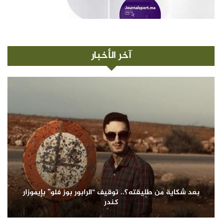
آخر الأخبار
بعد شكاية من طليقته؟.. توقيف “الرابور بوز فلو” بإيموزار
كندر