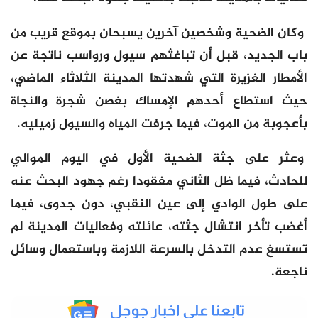
وكان الضحية وشخصين آخرين يسبحان بموقع قريب من
باب الجديد، قبل أن تباغثهم سيول ورواسب ناتجة عن
الأمطار الغزيرة التي شهدتها المدينة الثلاثاء الماضي،
حيث استطاع أحدهم الإمساك بغصن شجرة والنجاة
بأعجوبة من الموت، فيما جرفت المياه والسيول زميليه.
وعثر على جثة الضحية الأول في اليوم الموالي
للحادث، فيما ظل الثاني مفقودا رغم جهود البحث عنه
على طول الوادي إلى عين النقبي، دون جدوى، فيما
أغضب تأخر انتشال جثته، عائلته وفعاليات المدينة لم
تستسغ عدم التدخل بالسرعة اللازمة وباستعمال وسائل
ناجعة.