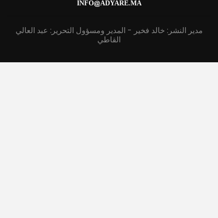
INFO@ADYARE.MA
مدير النشر: خالد فخير - المدير ومسؤول التحرير: عبد العالي
القاطي