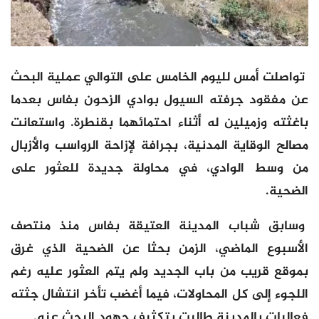
تواصلت أمس لليوم الخامس على التوالي عملية البحث
عن مفقود جرفته السيول بوادي الزحون بفاس بعدما
باغثته وزميلين له أثناء احتمائهما بقنطرة. واستعانت
مصالح الوقاية المدنية، بجرافة لإزاحة الرواسب والأزبال
من وسط الوادي، في محاولة جديدة للعثور على
الضحية.
وسابق شباب المدينة العتيقة بفاس منذ منتصف
الأسبوع الماضي، الزمن بحثا عن الضحية الذي غرق
بموقع قريب من باب الجديد ولم يتم العثور عليه رغم
اللجوء إلى كل المحاولات، فيما أغضب تأخر انتشال جثته
فعاليات بالمدينة طالبت بتكثيف جهود البحث عنه.