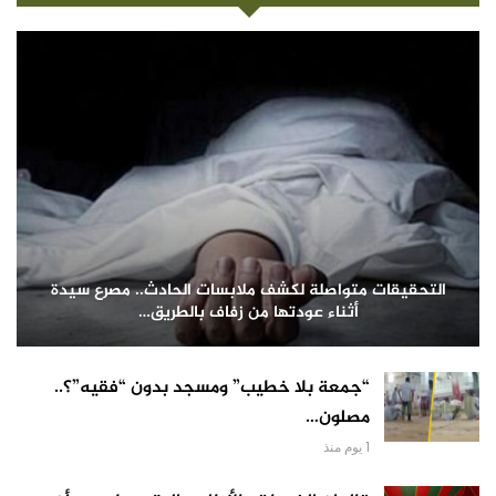
التحقيقات متواصلة لكشف ملابسات الحادث.. مصرع سيدة
أثناء عودتها من زفاف بالطريق…
“جمعة بلا خطيب” ومسجد بدون “فقيه”؟..
مصلون…
1 يوم منذ