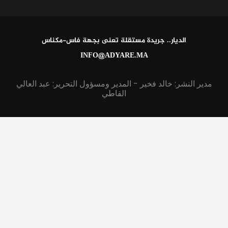
الديار.. جريدة مستقلة تعنى بجهة فاس-مكناس
INFO@ADYARE.MA
مدير النشر: خالد فخير - المدير ومسؤول التحرير: عبد العالي
القاطي