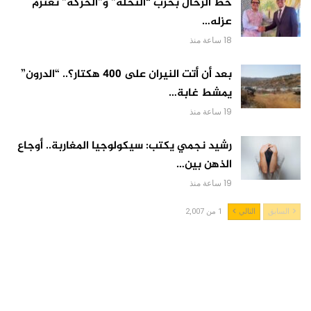
حط الرحال بحزب “النخلة” و”الحركة” تعتزم
عزله…
18 ساعة منذ
بعد أن أتت النيران على 400 هكتار؟.. “الدرون”
يمشط غابة…
19 ساعة منذ
رشيد نجمي يكتب: سيكولوجيا المغاربة.. أوجاع
الذهن بين…
19 ساعة منذ
السابق
التالي
1 من 2,007