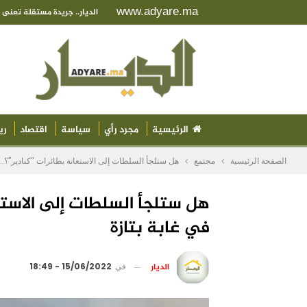
www.adyare.ma
الديار.. جريدة مستقلة تعن
الرئيسية
مجرد رأي
سياسة
اقتصاد
ري
الصفحة الرئيسية
مجتمع
هل ستلجأ السلطات إلى الاستعانة بطائرات “كنادير”؟..
هل ستلجأ السلطات إلى الاستع
في غابة بتازة
الديار
في
15/06/2022 - 18:49