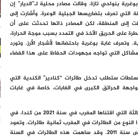
غربة بنواحي تازة. وقالت مصادر محلية لـ”الديار” إن
 التي تعرف بتضاريسها الجبلية الوعرة. وأشارت إلى
قلت إلى المنطقة، لكن المصادر ذاتها تحدثت على أن
20
رة على الحريق الآخذ في التمدد بسبب موجة الحرارة،
. وتعرف غابة بوغربة باحتضانها لأشجار الأرز. وتورد
المشاكل التي تواجه مجهودات الحفاظ على هذا الفضاء
20
السلطات ستطلب تدخل طائرات “كنادير” الكندية التي
مواجهة الحرائق الكبرى في الغابات، خاصة في غابات
1 يوم
وتزامن هذا الحريق مع دخول الطائرة الثالثة التي اقتناها المغرب في سنة 2021 من كندا، في
ا النوع من الطائرات في المغرب ثمانية طائرات. وتعود
مبادرة جلبها للاستعمال في المغرب إلى سنة 2011. وقد ساهمت هذه الطائرات في السنة