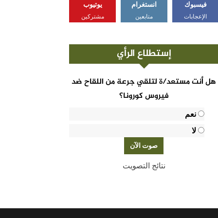
فيسبوك
انستغرام
يوتيوب
الإعجابات
متابعين
مشتركين
إستطلاع الرأي
هل أنت مستعد/ة لتلقي جرعة من اللقاح ضد
فيروس كورونا؟
نعم
لا
نتائج التصويت