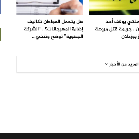
لملكي يوقف أحد
هل يتحمل المواطن تكاليف
.. جريمة قتل مروعة
إضاءة المهرجانات؟.. “الشركة
 بوزملان
الجهوية” توضح وتنفي…
المزيد من الأخبار