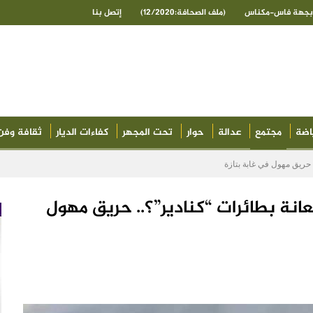
ى بجهة فاس-مكناس
(ملف الصحافة:12/2020)
إتصل بنا
اضة
مجتمع
عدالة
حوار
تحت المجهر
كفاءات الديار
ثقافة وفن
 حريق مهول في غابة بتازة
انة بطائرات “كنادير”؟.. حريق مهول