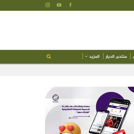
منتدى الديار
المزيد