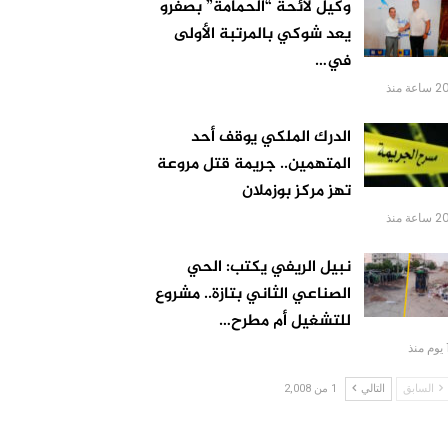
وكيل لائحة “الحمامة” بصفرو
يعد شوكي بالمرتبة الأولى
في…
 ساعة منذ
الدرك الملكي يوقف أحد
المتهمين.. جريمة قتل مروعة
تهز مركز بوزملان
 ساعة منذ
نبيل الريفي يكتب: الحي
الصناعي الثاني بتازة.. مشروع
للتشغيل أم مطرح…
 منذ
السابق
التالي
1 من 2,008