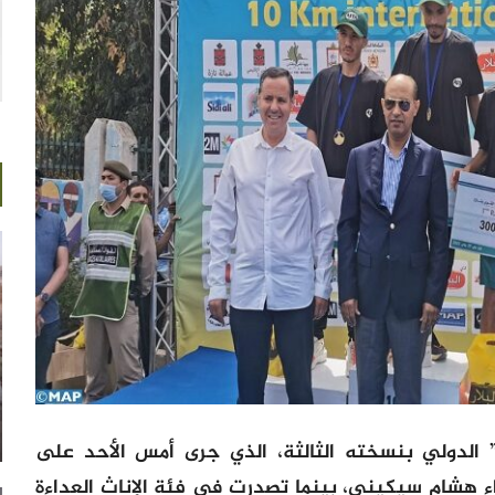
ة” الدولي بنسخته الثالثة، الذي جرى أمس الأحد على
 العداء هشام سيكيني، بينما تصدرت في فئة الإناث العداءة