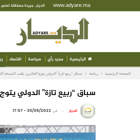
www.adyare.ma
الديار.. جريدة مستقلة تعن
الرئيسية
مجرد رأي
سياسة
اقتصاد
ري
الصفحة الرئيسية
رياضة
سباق “ربيع تازة” الدولي يتوج الفائزين بلقب النسخة الثا
سباق “ربيع تازة” الدولي يتوج 
الديار
في
30/05/2022 - 17:57