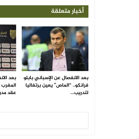
أخبار متعلقة
بعد الانفصال عن الإسباني بابلو
بعد الانف
فرانكو.. “الماص” يعين برتغاليا
المغرب ا
لتدريب…
عقد مدرب