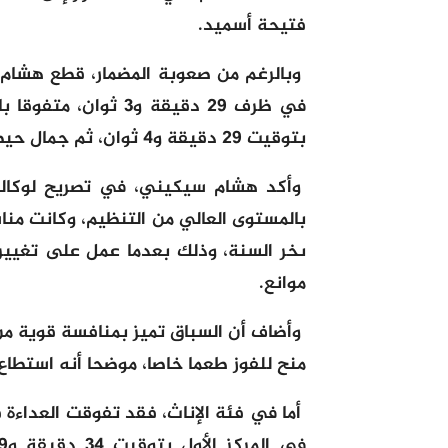
فتيحة أسميد.
وبالرغم من صعوبة المضمار، قطع هشام 
في ظرف 29 دقيقة و3 
بتوقيت 29 دقيقة و4 ثوان، ثم جمال حيطران الذي حل ثالثا.
وأكد هشام سيكيني، في تصريح لوكالة ا
بالمستوى العالي من التنظيم، وكانت من
موانع.
وأضاف أن السباق تميز بمنافسة قوية من
منح للفوز طعما خاصا، موضحا أنه استطاع 
أما في فئة الإناث، فقد تفوقت العداءة 