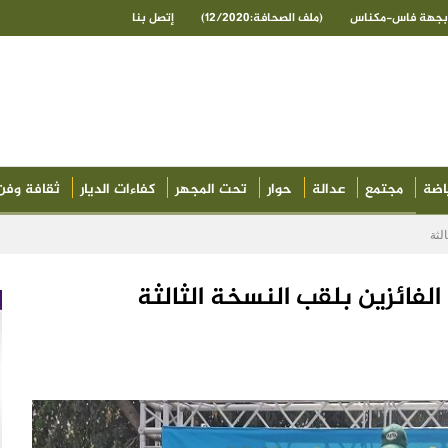
ى بجهة فاس-مكناس
(ملف الصحافة:12/2020)
إتصل بنا
اضة
مجتمع
عدالة
حوار
تحت المجهر
كفاءات الديار
ثقافة وفن
لثة
الفائزين بلقب النسخة الثالثة