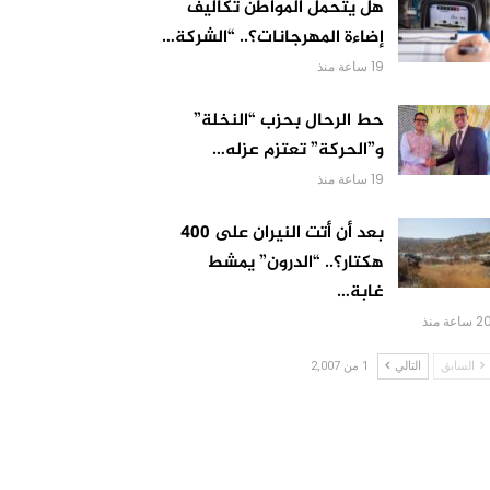
هل يتحمل المواطن تكاليف
إضاءة المهرجانات؟.. “الشركة…
19 ساعة منذ
حط الرحال بحزب “النخلة”
و”الحركة” تعتزم عزله…
19 ساعة منذ
بعد أن أتت النيران على 400
هكتار؟.. “الدرون” يمشط
غابة…
 ساعة منذ
السابق
التالي
1 من 2,007