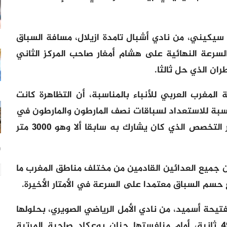
سيكيني، من نادي أشبال تامدة ازيلال، مسافة السباق
ثوان، متفوقا بالسرعة النهائية على هشام أمغار صاحب المركز الثاني
لمغرب العربي للأنباء بالمناسبة، أن التظاهرة كانت
اسبة للاستعداد لسباقات نصف المارطون والمارطون في
ىخر السنة، وذلك بعدما عمل على تغيير التخصص الذي كان يشارك به سابقا ألا وهو 3000 متر
20
 جميع العدائين القادمين من مختلف مناطق المغرب ما
حسم السباق معتمدا على السرعة في الأمتار الأخيرة.
فتيحة أسميد، من نادي الأمل الرياضي الصويري، بحلولها
في المركز الأول بتوقيت 34 دقيقة و49 ثانية، أمام منافستها حنان بوعكاد صاحبة المرتبة