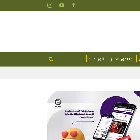
منتدى الديار
المزيد