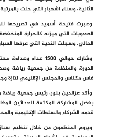
الثانية، وسناء اشهبار التي حلت بالمرتبة ا
وعبرت فتيحة أسميد في تصريحها للوكا
الصعوبات التي ميزته كالحرارة المنخفضة
الحالي. وسجلت الندية التي عرفها السبا
وشارك حوالي 1500 عداء
الدورة، والمنظمة من جمعية رياضة وصد
فاس مكناس والمجلس الإقليمي لتازة وجما
وأكد عزالدين بنور، رئيس جمعية رياضة و
بفضل المشاركة المكثفة للعدائين المغارب
قدمه الشركاء والسلطات الإقليمية والمح