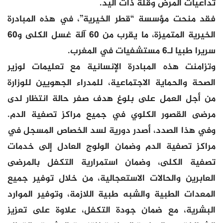
تداعيات المرض وقلة ذات اليد.
فقد منحت مؤسسة “قطر الخيرية”، في هذه المبادرة
الخيرية المتميزة، ما يقرب من 60 آلة غسل الكلى و60
سريرا طبيا لـ6 مستشفيات في المغرب.
وتزامنت هذه المبادرة الإنسانية مع تعليمات لوزير
الصحة والحماية الاجتماعية، للمدراء الجهويين للوزارة
من أجل العمل على بلوغ هدف صفر حالة انتظار لدى
مرضى القصور الكلوي في جميع مراكز تصفية الدم.
وفي هذا الصدد، أصدر دورية لسد الخصاص المسجل في
مراكز تصفية الدم وضمان الولوج العادل إلى خدمات
تصفية الكلى، وضمان استمرارية التكفل بالمرضى
العابرين والحالات الاستعجالية، من خلال توفير جميع
المعدات الطبية والشبه طبية اللازمة، وتوفير الموارد
البشرية، مع ضمان جودة التكفل، علاوة على تعزيز