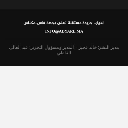
الديار.. جريدة مستقلة تعنى بجهة فاس-مكناس
INFO@ADYARE.MA
مدير النشر: خالد فخير - المدير ومسؤول التحرير: عبد العالي
القاطي