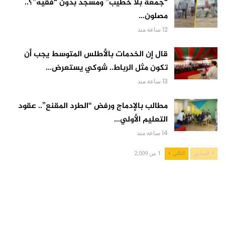
“جمعة بلا خطيب” ومسجد بدون “فقيه”؟..
مصلون…
12 ساعة منذ
قال إن الخدمات بالأطلس المتوسط يجب أن
تكون مثل الرباط.. شوكي يستعرض…
13 ساعة منذ
مطالب بالإدماج ورفض “الطرد المقنع”.. عقود
التعليم الأولي…
14 ساعة منذ
السابق
التالي
1 من 2,009