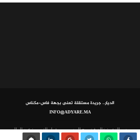
الديار.. جريدة مستقلة تعنى بجهة فاس-مكناس
INFO@ADYARE.MA
مدير النشر: خالد فخير - المدير ومسؤول التحرير: عبد العالي
القاطي