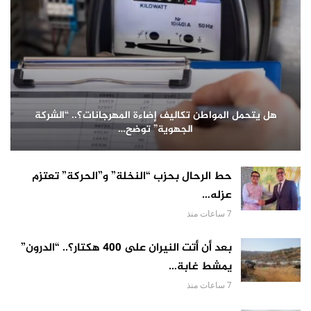
هل يتحمل المواطن تكاليف إضاءة المهرجانات؟.. “الشركة
الجهوية” توضح…
حط الرحال بحزب “النخلة” و”الحركة” تعتزم
عزله…
7 ساعات منذ
بعد أن أتت النيران على 400 هكتار؟.. “الدرون”
يمشط غابة…
7 ساعات منذ