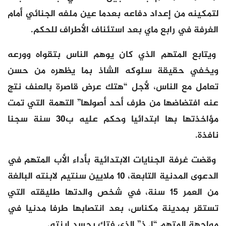
لتمكينه من إعداد دفاعه بعدما عين ملفه الجنائي أمام
الغرفة في رابع ماي بعد استئناف الأطراف للحكم.
ويتابع المتهم الذي كان يوهم الناس بتقواه وورعه
ويخفي حقيقة سلوكه الشاذ بما يظهره من حسن
تعامل مع الناس، لأجل “هتك عرض قاصرة بالعنف نتج
عنه افتضاضها من طرف أحد أصولها” التهمة التي تمت
مؤاخذتها بها ابتدائيا وحكم عليه ب30 سنة سجنا
نافذة.
وقضت غرفة الجنايات الابتدائية بأداء الأب المتهم في
الدعوى المدنية التابعة، 10 ملايين سنتيم لابنته البالغة
من العمر 15 سنة، في شخص والدتها طليقته التي
تستقر بمدينة مكناس، بعد انتصابها طرفا مدنيا في
مواجهة المتهم “إ. ذ” الذي فتك بجسد ابنته.