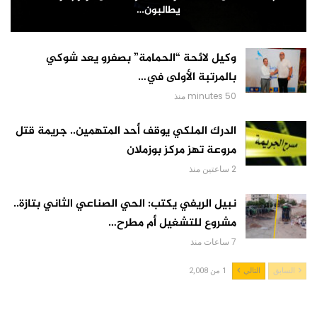
يطالبون…
وكيل لائحة “الحمامة” بصفرو يعد شوكي
بالمرتبة الأولى في…
50 minutes منذ
الدرك الملكي يوقف أحد المتهمين.. جريمة قتل
مروعة تهز مركز بوزملان
2 ساعتين منذ
نبيل الريفي يكتب: الحي الصناعي الثاني بتازة..
مشروع للتشغيل أم مطرح…
7 ساعات منذ
السابق
التالي
1 من 2,008