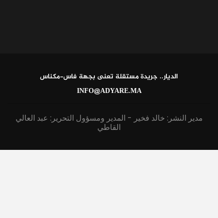
الديار.. جريدة مستقلة تعنى بجهة فاس-مكناس
INFO@ADYARE.MA
مدير النشر: خالد فخير - المدير ومسؤول التحرير: عبد العالي
القاطي