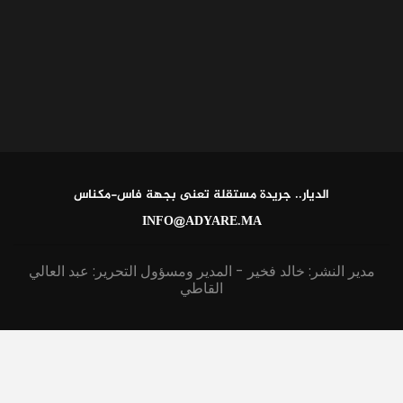
الديار.. جريدة مستقلة تعنى بجهة فاس-مكناس
INFO@ADYARE.MA
مدير النشر: خالد فخير - المدير ومسؤول التحرير: عبد العالي
القاطي