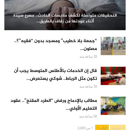
التحقيقات متواصلة لكشف ملابسات الحادث.. مصرع سيدة
أثناء عودتها من زفاف بالطريق…
“جمعة بلا خطيب” ومسجد بدون “فقيه”؟..
مصلون…
13 ساعة منذ
قال إن الخدمات بالأطلس المتوسط يجب أن
تكون مثل الرباط.. شوكي يستعرض…
13 ساعة منذ
مطالب بالإدماج ورفض “الطرد المقنع”.. عقود
التعليم الأولي…
14 ساعة منذ
السابق
التالي
1 من 2,009