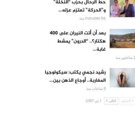
حط الرحال بحزب “النخلة”
و”الحركة” تعتزم عزله…
56 minutes منذ
بعد أن أتت النيران على 400
هكتار؟.. “الدرون” يمشط
غابة…
عتين منذ
رشيد نجمي يكتب: سيكولوجيا
المغاربة.. أوجاع الذهن بين…
3 ساعات منذ
السابق
التالي
1 من 2,007