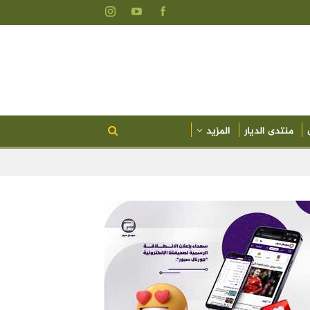
منتدى الديار
المزيد