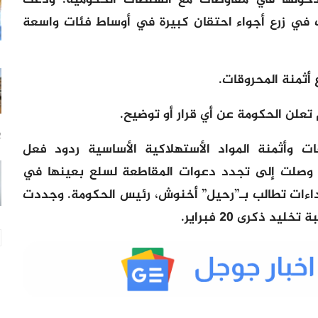
دخولها في مفاوضات مع السلطات الحكومية. ودعت
دت في زرع أجواء احتقان كبيرة في أوساط فئات واسعة
 أثمنة المحروقات.
م تعلن الحكومة عن أي قرار أو توضيح.
2 سا
ت وأثمنة المواد الأستهلاكية الأساسية ردود فعل
 وصلت إلى تجدد دعوات المقاطعة لسلع بعينها في
داءات تطالب بـ”رحيل” أخنوش، رئيس الحكومة. وجددت
 ذكرى 20 فبراير.