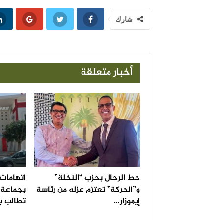
شارك
أخبار متعلقة
حط الرحال بحزب “النخلة”
اتهامات 
و”الحركة” تعتزم عزله من رئاسة
بجماعة ا
إيموزار…
تطالب ب