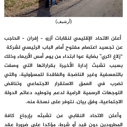
(أرشيف)
أعلن الاتحاد الإقليمي لنقابات آزرو – إفران – الحاجب
عن تجسيد اعتصام مفتوح أمام الباب الرئيسي لشركة
“زلاغ اكري” بضاية عوا ابتداء من يوم أمس الأربعاء وذلك
بسبب تشبث إدارة الأخيرة بقراراتها التي وصفت
بالتعسفية وغير الناضجة والفاقدة للمسؤولية، والتي
تضرب في العمق الاستقرار الاجتماعي وتناقض
التوجهات الرسمية الرامية لدعم وتوطيد دعائم الدولة
الاجتماعية، وفق بيان، نتوفر على نسخة منه.
وأعلن الاتحاد النقابي عن تشبثه بإرجاع كافة
المطرودين دون قيد أو شرط، مؤكدا على ضرورة عقد