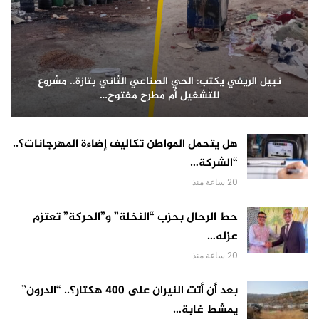
نبيل الريفي يكتب: الحي الصناعي الثاني بتازة.. مشروع
للتشغيل أم مطرح مفتوح…
هل يتحمل المواطن تكاليف إضاءة المهرجانات؟..
“الشركة…
20 ساعة منذ
حط الرحال بحزب “النخلة” و”الحركة” تعتزم
عزله…
20 ساعة منذ
بعد أن أتت النيران على 400 هكتار؟.. “الدرون”
يمشط غابة…